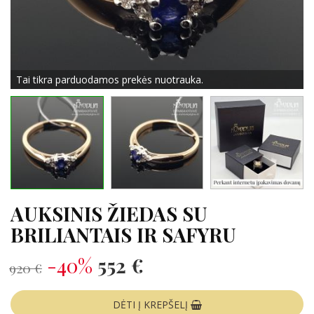
Tai tikra parduodamos prekės nuotrauka.
AUKSINIS ŽIEDAS SU
BRILIANTAIS IR SAFYRU
-40%
552 €
920 €
DĖTI Į KREPŠELĮ