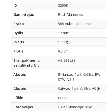
ID
32008
Gamintojas
Best Diamonds
Praba
585 Auksas raudonas
Dydis
17 mm
Svoris
1.73 g
Plotis
0.3 cm
Brangakmenių
AB 398289
sertifikato Nr.
Akutės
Briliantas: 6vnt. 0,03ct. RW-
STW, VS-SI
Akutės
Safyras: 1vnt. 0,15ct. VS (H)
Būklė
Naujas
Pardavėjas
UAB "Monodija" ir ko