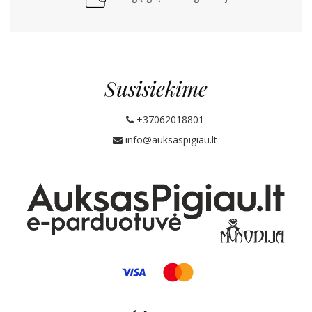
Susisiekime
+37062018801
info@auksaspigiau.lt