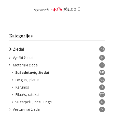
-40%
562,00 €
937,00 €
Kategorijos
Žiedai
1430
Vyriški žiedai
54
Moteriški žiedai
1370
Sužadėtuvių žiedai
343
Dvigubi, platūs
439
Karūnos
3
Eilutės, ratukai
270
Su tarpeliu, nesujungti
39
Vestuviniai žiedai
5