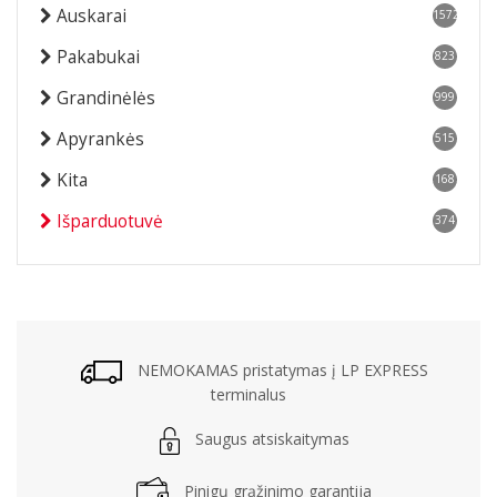
Auskarai
1572
Pakabukai
823
Grandinėlės
999
Apyrankės
515
Kita
168
Išparduotuvė
374
NEMOKAMAS pristatymas į LP EXPRESS
terminalus
Saugus atsiskaitymas
Pinigų grąžinimo garantija