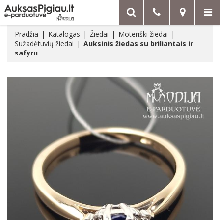
Pradžia
Katalogas
Žiedai
Moteriški žiedai
Sužadėtuvių žiedai
Auksinis žiedas su briliantais ir
safyru