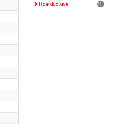
Išparduotuvė
374