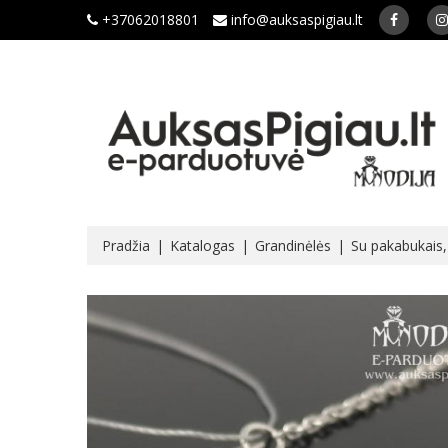
+37062018801
info@auksaspigiau.lt
Pradžia
Katalogas
Grandinėlės
Su pakabukais, 