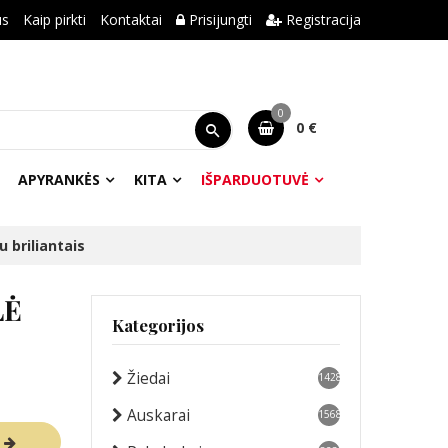
us
Kaip pirkti
Kontaktai
Prisijungti
Registracija
0
0 €
APYRANKĖS
KITA
IŠPARDUOTUVĖ
 briliantais
LĖ
Kategorijos
Žiedai
1428
Auskarai
1568
R