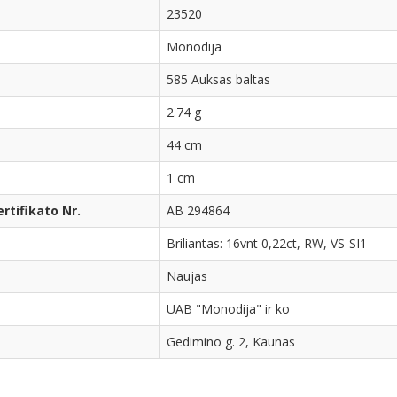
23520
Monodija
585 Auksas baltas
2.74 g
44 cm
1 cm
tifikato Nr.
AB 294864
Briliantas: 16vnt 0,22ct, RW, VS-SI1
Naujas
UAB "Monodija" ir ko
Gedimino g. 2, Kaunas