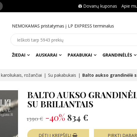
Dovanų kuponas
Apie m
NEMOKAMAS pristatymas į LP EXPRESS terminalus
ŽIEDAI
AUSKARAI
PAKABUKAI
GRANDINĖLĖS
karoliukais, rožančiai
Su pakabukais
Balto aukso grandinėlė su
BALTO AUKSO GRANDINĖ
SU BRILIANTAIS
-40%
834 €
1390 €
DĖTI Į KREPŠELĮ
PIRKTI DABA