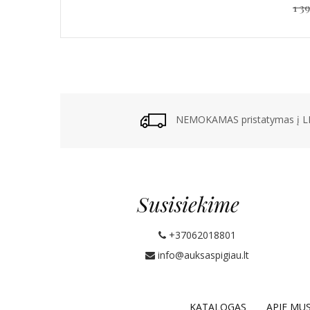
1 3
NEMOKAMAS pristatymas į LP
Susisiekime
+37062018801
info@auksaspigiau.lt
KATALOGAS
APIE MU