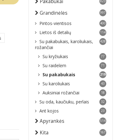
Pakabukai
823
Grandinėlės
997
Pintos-vientisos
400
Lietos iš detalių
114
s
Su pakabukais, karoliukais,
428
rožančiai
Su kryžiukais
77
Su raidelėm
71
Su pakabukais
219
Su karoliukais
43
Auksiniai rožančiai
18
Su oda, kaučiuku, perlais
32
Ant kojos
23
Apyrankės
514
Kita
167