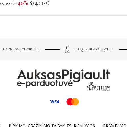
-40%
834,00 €
90,00 €
Saugus atsiskaitymas
 EXPRESS terminalus
S
PIRKIMO, GRĄŽINIMO TAISYKLĖS IR SĄLYGOS
PRIVATUMO 