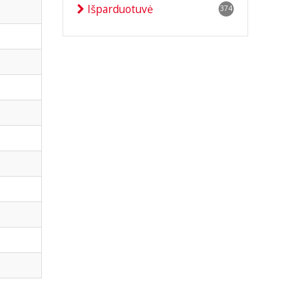
Išparduotuvė
374