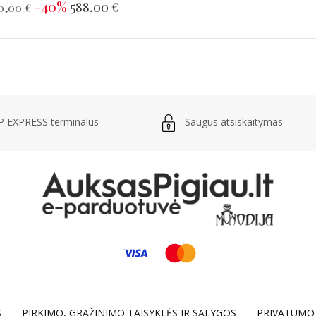
-40%
588,00 €
0,00 €
Saugus atsiskaitymas
 EXPRESS terminalus
S
PIRKIMO, GRĄŽINIMO TAISYKLĖS IR SĄLYGOS
PRIVATUMO 