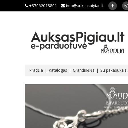
+37062018801
info@auksaspigiau.lt
Pradžia
Katalogas
Grandinėlės
Su pakabukais, 