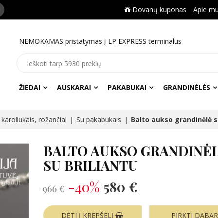
Dovanų kuponas
Apie m
NEMOKAMAS pristatymas į LP EXPRESS terminalus
ŽIEDAI
AUSKARAI
PAKABUKAI
GRANDINĖLĖS
karoliukais, rožančiai
Su pakabukais
Balto aukso grandinėlė s
BALTO AUKSO GRANDINĖ
SU BRILIANTU
-40%
580 €
966 €
DĖTI Į KREPŠELĮ
PIRKTI DABA