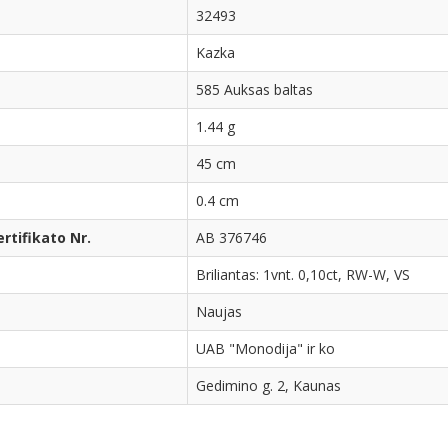
32493
Kazka
585 Auksas baltas
1.44 g
45 cm
0.4 cm
tifikato Nr.
AB 376746
Briliantas: 1vnt. 0,10ct, RW-W, VS
Naujas
UAB "Monodija" ir ko
Gedimino g. 2, Kaunas