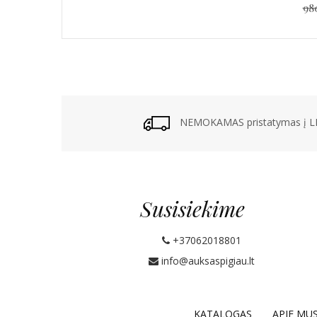
98
NEMOKAMAS pristatymas į LP
Susisiekime
+37062018801
info@auksaspigiau.lt
KATALOGAS
APIE MU