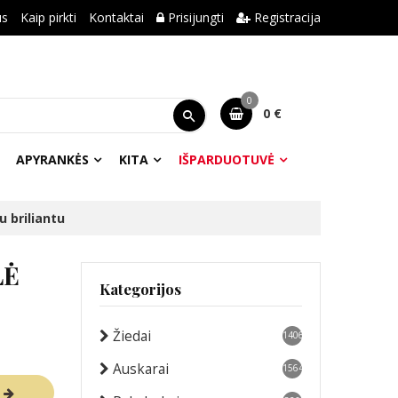
us
Kaip pirkti
Kontaktai
Prisijungti
Registracija
0
0 €
APYRANKĖS
KITA
IŠPARDUOTUVĖ
u briliantu
LĖ
Kategorijos
Žiedai
1406
Auskarai
1564
R