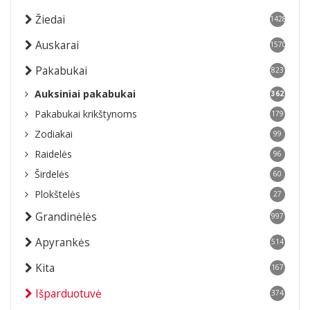
Žiedai
1428
Auskarai
1570
Pakabukai
823
Auksiniai pakabukai
362
Pakabukai krikštynoms
179
Zodiakai
99
Raidelės
96
Širdelės
60
Plokštelės
27
Grandinėlės
997
Apyrankės
514
Kita
167
Išparduotuvė
374