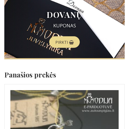
DOVANŲ
KUPONAS
PIRKTI
Panašios prekės