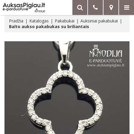
Pradžia
Katalogas
Pakabukai
Auksiniai pakabukai
Balto aukso pakabukas su briliantais