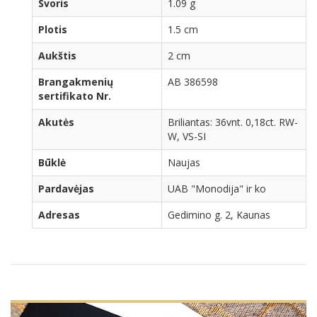
Svoris
1.09 g
Plotis
1.5 cm
Aukštis
2 cm
Brangakmenių
AB 386598
sertifikato Nr.
Akutės
Briliantas: 36vnt. 0,18ct. RW-
W, VS-SI
Būklė
Naujas
Pardavėjas
UAB "Monodija" ir ko
Adresas
Gedimino g. 2, Kaunas