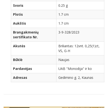
Svoris
0.25 g
Plotis
1.7 cm
Aukštis
1.7 cm
Brangakmenių
3-9-328/2023
sertifikato Nr.
Akutės
Briliantas: 12vnt. 0,25(1)ct,
VS, G-H
Būklė
Naujas
Pardavėjas
UAB "Monodija" ir ko
Adresas
Gedimino g. 2, Kaunas