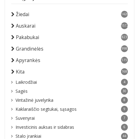
Žiedai
1428
Auskarai
1572
Pakabukai
823
Grandinėlės
998
Apyrankės
515
Kita
168
Laikrodžiai
4
Sagės
30
Vintažinė juvelyrika
8
Kaklaraiščio segtukai, sąsagos
9
Suvenyrai
7
Investicinis auksas ir sidabras
6
Stalo įrankiai
44