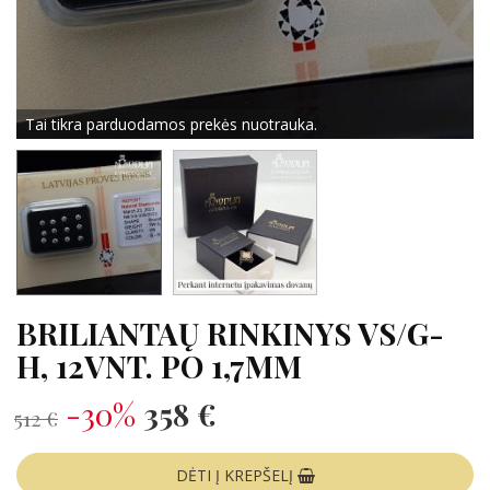
Tai tikra parduodamos prekės nuotrauka.
BRILIANTAŲ RINKINYS VS/G-
H, 12VNT. PO 1,7MM
-30%
358 €
512 €
DĖTI Į KREPŠELĮ