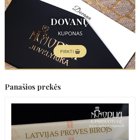
DOVANŲ
KUPONAS
PIRKTI
Panašios prekės