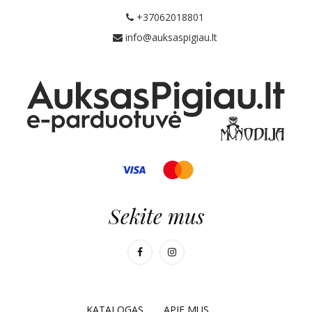
+37062018801
info@auksaspigiau.lt
Sekite mus
KATALOGAS
APIE MUS