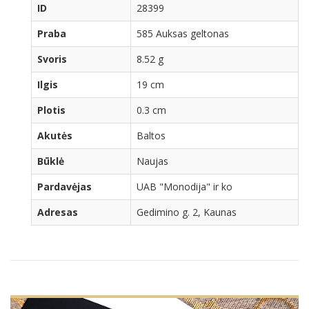
ID
28399
Praba
585 Auksas geltonas
Svoris
8.52 g
Ilgis
19 cm
Plotis
0.3 cm
Akutės
Baltos
Būklė
Naujas
Pardavėjas
UAB "Monodija" ir ko
Adresas
Gedimino g. 2, Kaunas