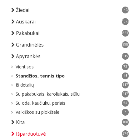
Žiedai
1428
Auskarai
1572
Pakabukai
823
Grandinėlės
998
Apyrankės
515
Vientisos
73
Standžios, tennis tipo
46
Iš detalių
117
Su pakabukais, karoliukais, siūlu
217
Su oda, kaučiuku, perlais
54
Vaikiškos su plokštele
7
Kita
168
Išparduotuvė
374