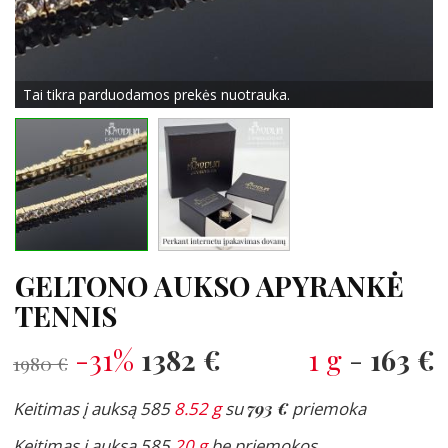
Tai tikra parduodamos prekės nuotrauka.
GELTONO AUKSO APYRANKĖ
TENNIS
-31%
1382 €
1 g
-
163 €
1980 €
Keitimas į auksą 585
8.52 g
su
793 €
priemoka
Keitimas į auksą 585
20 g
be priemokos