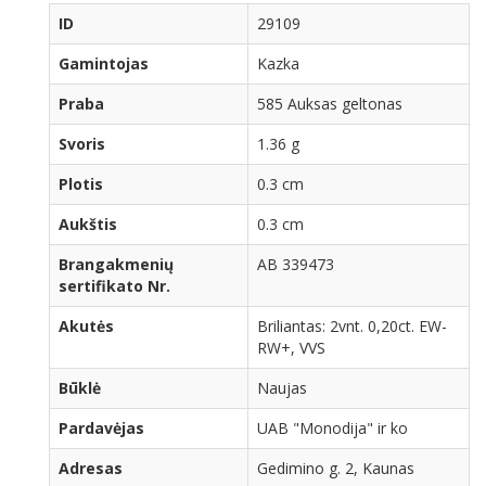
ID
29109
Gamintojas
Kazka
Praba
585 Auksas geltonas
Svoris
1.36 g
Plotis
0.3 cm
Aukštis
0.3 cm
Brangakmenių
AB 339473
sertifikato Nr.
Akutės
Briliantas: 2vnt. 0,20ct. EW-
RW+, VVS
Būklė
Naujas
Pardavėjas
UAB "Monodija" ir ko
Adresas
Gedimino g. 2, Kaunas