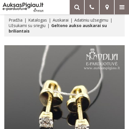
Pradžia
Katalogas
Auskarai
Adatiniu užsegimu
Užsukami su sriegiu
Geltono aukso auskarai su
briliantais