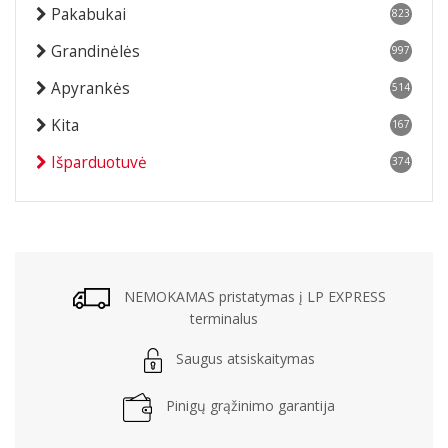
Pakabukai
823
Grandinėlės
997
Apyrankės
514
Kita
167
Išparduotuvė
374
NEMOKAMAS pristatymas į LP EXPRESS
terminalus
Saugus atsiskaitymas
Pinigų grąžinimo garantija