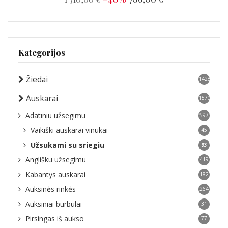
Kategorijos
Žiedai
1428
Auskarai
1570
Adatiniu užsegimu
597
Vaikiški auskarai vinukai
45
Užsukami su sriegiu
93
Anglišku užsegimu
419
Kabantys auskarai
182
Auksinės rinkės
264
Auksiniai burbulai
31
Pirsingas iš aukso
77