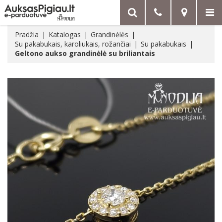
Pradžia
Katalogas
Grandinėlės
Su pakabukais, karoliukais, rožančiai
Su pakabukais
Geltono aukso grandinėlė su briliantais