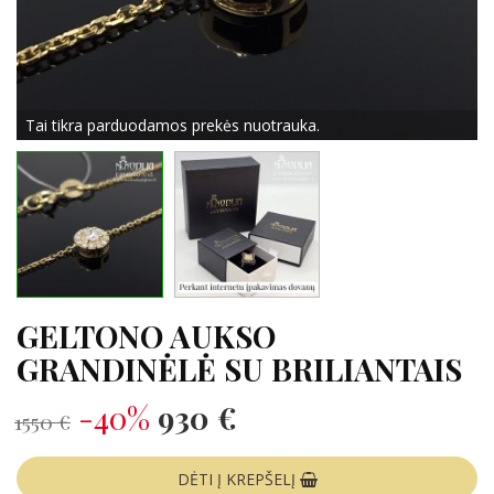
Tai tikra parduodamos prekės nuotrauka.
GELTONO AUKSO
GRANDINĖLĖ SU BRILIANTAIS
-40%
930 €
1550 €
DĖTI Į KREPŠELĮ