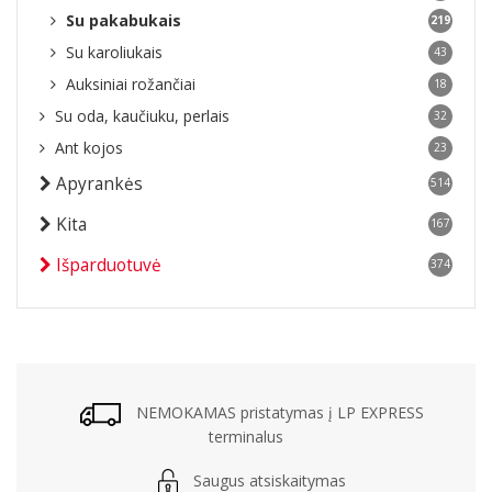
Su pakabukais
219
Su karoliukais
43
Auksiniai rožančiai
18
Su oda, kaučiuku, perlais
32
Ant kojos
23
Apyrankės
514
Kita
167
Išparduotuvė
374
NEMOKAMAS pristatymas į LP EXPRESS
terminalus
Saugus atsiskaitymas