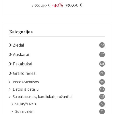
-40%
930,00 €
1 550,00 €
Kategorijos
Žiedai
1428
Auskarai
1570
Pakabukai
823
Grandinėlės
998
Pintos-vientisos
401
Lietos iš detalių
114
Su pakabukais, karoliukais, rožančiai
428
Su kryžiukais
77
Su raidelėm
71