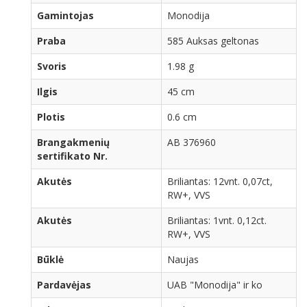
Gamintojas
Monodija
Praba
585 Auksas geltonas
Svoris
1.98 g
Ilgis
45 cm
Plotis
0.6 cm
Brangakmenių
AB 376960
sertifikato Nr.
Akutės
Briliantas: 12vnt. 0,07ct,
RW+, VVS
Akutės
Briliantas: 1vnt. 0,12ct.
RW+, VVS
Būklė
Naujas
Pardavėjas
UAB "Monodija" ir ko