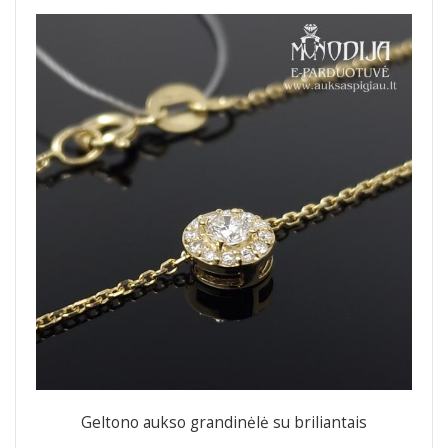
Geltono aukso grandinėlė su briliantais