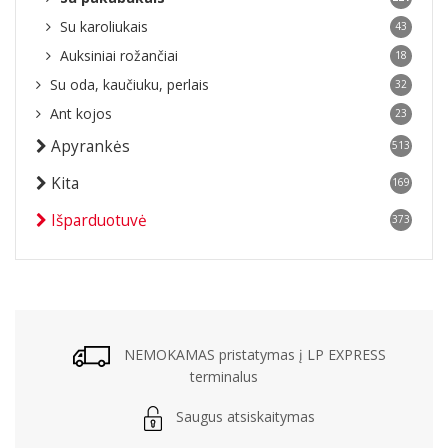
Su karoliukais
43
Auksiniai rožančiai
18
Su oda, kaučiuku, perlais
32
Ant kojos
23
Apyrankės
513
Kita
169
Išparduotuvė
373
NEMOKAMAS pristatymas į LP EXPRESS
terminalus
Saugus atsiskaitymas