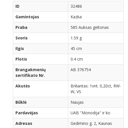
ID
32486
Gamintojas
Kazka
Praba
585 Auksas geltonas
Svoris
1.59 g
Ilgis
45 cm
Plotis
0.4 cm
Brangakmenių
AB 376754
sertifikato Nr.
Akutės
Briliantas: 1vnt. 0,20ct, RW-
W, VS
Būklė
Naujas
Pardavėjas
UAB "Monodija" ir ko
Adresas
Gedimino g. 2, Kaunas