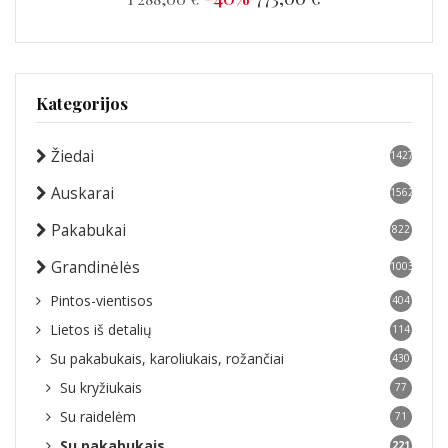
Kategorijos
Žiedai
1427
Auskarai
1562
Pakabukai
822
Grandinėlės
1003
Pintos-vientisos
404
Lietos iš detalių
114
Su pakabukais, karoliukais, rožančiai
430
Su kryžiukais
77
Su raidelėm
71
Su pakabukais
221