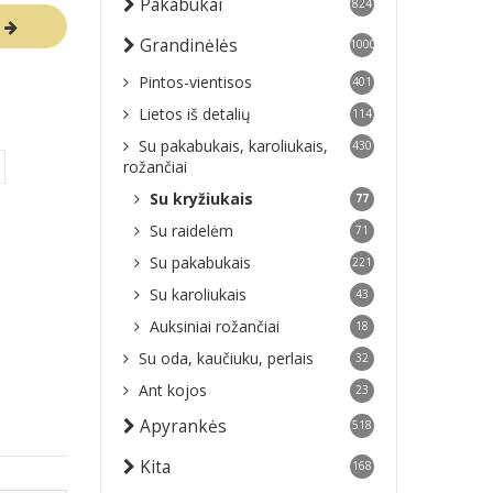
Pakabukai
824
R
Grandinėlės
1000
Pintos-vientisos
401
Lietos iš detalių
114
Su pakabukais, karoliukais,
430
rožančiai
Su kryžiukais
77
Su raidelėm
71
Su pakabukais
221
Su karoliukais
43
Auksiniai rožančiai
18
Su oda, kaučiuku, perlais
32
Ant kojos
23
Apyrankės
518
Kita
168