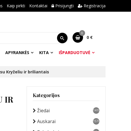
us
Kaip pirkti
Kontaktai
Prisijungti
Registracija
0
0 €
APYRANKĖS
KITA
IŠPARDUOTUVĖ
 Kryželiu ir briliantais
Kategorijos
 IR
Žiedai
1410
Auskarai
1570