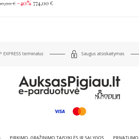
-40%
774,00 €
90,00 €
Saugus atsiskaitymas
 EXPRESS terminalus
S
PIRKIMO, GRĄŽINIMO TAISYKLĖS IR SĄLYGOS
PRIVATUMO 