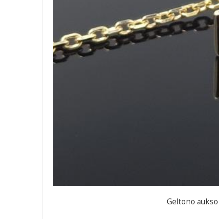
Geltono aukso g