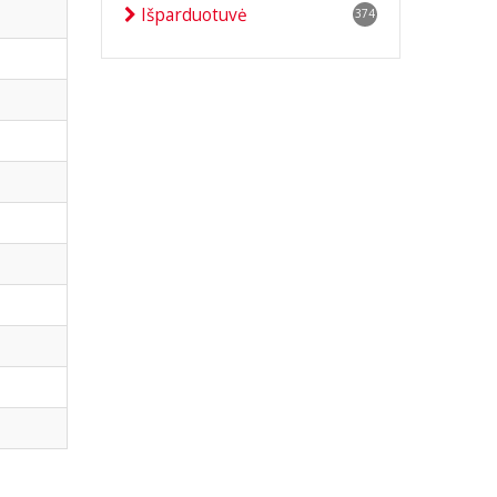
Išparduotuvė
374