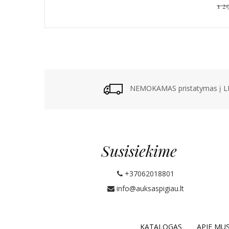
1 2
NEMOKAMAS pristatymas į LP
Susisiekime
+37062018801
info@auksaspigiau.lt
KATALOGAS
APIE MU