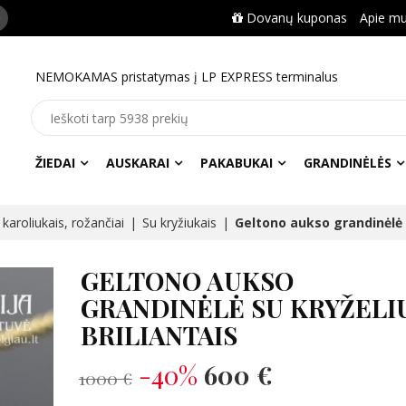
Dovanų kuponas
Apie m
NEMOKAMAS pristatymas į LP EXPRESS terminalus
ŽIEDAI
AUSKARAI
PAKABUKAI
GRANDINĖLĖS
karoliukais, rožančiai
Su kryžiukais
Geltono aukso grandinėlė su
GELTONO AUKSO
GRANDINĖLĖ SU KRYŽELIU
BRILIANTAIS
-40%
600 €
1000 €