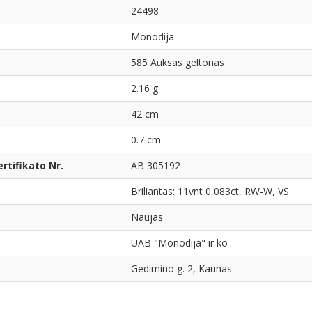
24498
Monodija
585 Auksas geltonas
2.16 g
42 cm
0.7 cm
tifikato Nr.
AB 305192
Briliantas: 11vnt 0,083ct, RW-W, VS
Naujas
UAB "Monodija" ir ko
Gedimino g. 2, Kaunas