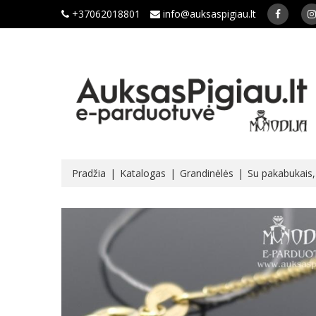
+37062018801
info@auksaspigiau.lt
Pradžia
Katalogas
Grandinėlės
Su pakabukais, 