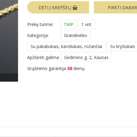
DĖTI Į KREPŠELĮ
PIRKTI DABA
Prekę turime:
TAIP
1 vnt.
Kategorija:
Grandinėlės
Su pakabukais, karoliukais, rožančiai
Su kryžiukais
Apžiūrėti galima:
Gedimino g. 2, Kaunas
Grąžinimo garantija
30
dienų.