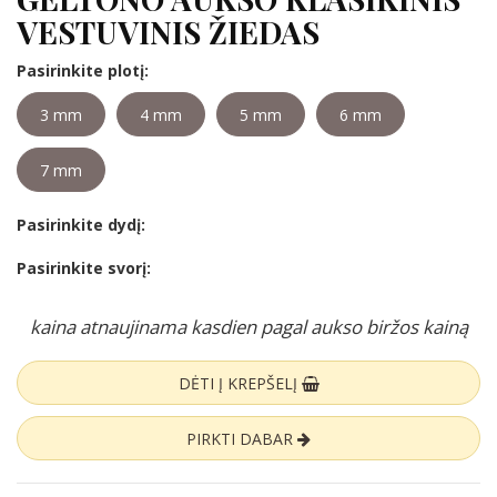
VESTUVINIS ŽIEDAS
Pasirinkite plotį:
3 mm
4 mm
5 mm
6 mm
7 mm
Pasirinkite dydį:
Pasirinkite svorį:
kaina atnaujinama kasdien pagal aukso biržos kainą
DĖTI Į KREPŠELĮ
PIRKTI DABAR