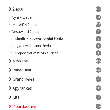
Žiedai
1430
Vyriški žiedai
54
Moteriški žiedai
1370
Vestuviniai žiedai
5
Klasikiniai vestuviniai žiedai
3
Lygūs vestuviniai žiedai
1
Trapeciniai vestuviniai žiedai
1
Auskarai
1572
Pakabukai
823
Grandinėlės
999
Apyrankės
515
Kita
168
Išparduotuvė
374