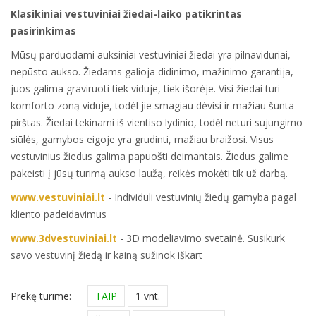
Klasikiniai vestuviniai žiedai-laiko patikrintas
pasirinkimas
Mūsų parduodami auksiniai vestuviniai žiedai yra pilnaviduriai,
nepūsto aukso. Žiedams galioja didinimo, mažinimo garantija,
juos galima graviruoti tiek viduje, tiek išorėje. Visi žiedai turi
komforto zoną viduje, todėl jie smagiau dėvisi ir mažiau šunta
pirštas. Žiedai tekinami iš vientiso lydinio, todėl neturi sujungimo
siūlės, gamybos eigoje yra grudinti, mažiau braižosi. Visus
vestuvinius žiedus galima papuošti deimantais. Žiedus galime
pakeisti į jūsų turimą aukso laužą, reikės mokėti tik už darbą.
www.vestuviniai.lt
- Individuli vestuvinių žiedų gamyba pagal
kliento padeidavimus
www.3dvestuviniai.lt
- 3D modeliavimo svetainė. Susikurk
savo vestuvinį žiedą ir kainą sužinok iškart
Prekę turime:
TAIP
1 vnt.