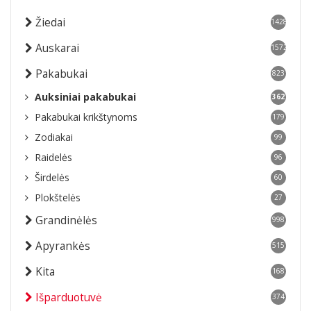
Žiedai
1428
Auskarai
1572
Pakabukai
823
Auksiniai pakabukai
362
Pakabukai krikštynoms
179
Zodiakai
99
Raidelės
96
Širdelės
60
Plokštelės
27
Grandinėlės
998
Apyrankės
515
Kita
168
Išparduotuvė
374