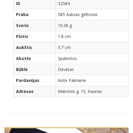
ID
32584
Praba
585 Auksas geltonas
Svoris
10.36 g
Plotis
1.8 cm
Aukštis
3.7 cm
Akutės
Spalvotos
Būklė
Dėvėtas
Pardavėjas
Aistė Paknienė
Adresas
Maironio g. 15, Kaunas