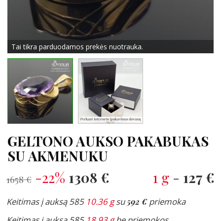
Tai tikra parduodamos prekės nuotrauka.
GELTONO AUKSO PAKABUKAS
SU AKMENUKU
-22%
1308 €
1 g
-
127 €
1658 €
Keitimas į auksą 585
10.36 g
su
592 €
priemoka
Keitimas į auksą 585
18.93 g
be priemokos