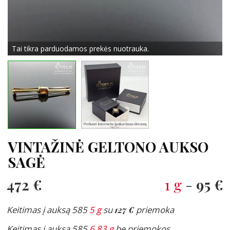
Tai tikra parduodamos prekės nuotrauka.
VINTAŽINĖ GELTONO AUKSO
SAGĖ
472 €
1 g
-
95 €
Keitimas į auksą 585
5 g
su
127 €
priemoka
Keitimas į auksą 585
6.83 g
be priemokos