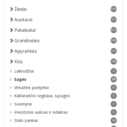
Žiedai
1428
Auskarai
1572
Pakabukai
823
Grandinėlės
998
Apyrankės
515
Kita
168
Laikrodžiai
4
Sagės
30
Vintažinė juvelyrika
8
Kaklaraiščio segtukai, sąsagos
9
Suvenyrai
7
Investicinis auksas ir sidabras
6
Stalo įrankiai
44