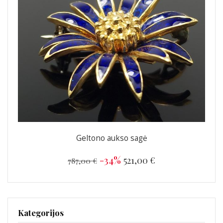
Geltono aukso sagė
-34%
521,00 €
787,00 €
Kategorijos