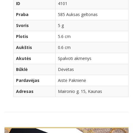
ID
4101
Praba
585 Auksas geltonas
Svoris
5 g
Plotis
5.6 cm
Aukštis
0.6 cm
Akutės
Spalvoti akmenys
Būklė
Dėvėtas
Pardavėjas
Aistė Paknienė
Adresas
Maironio g. 15, Kaunas