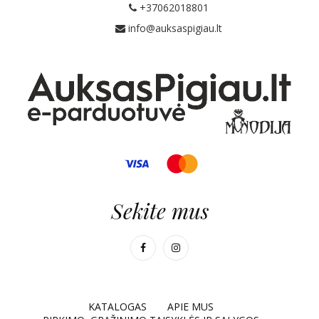
+37062018801
info@auksaspigiau.lt
Sekite mus
KATALOGAS
APIE MUS