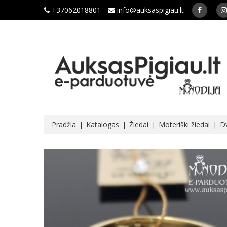
+37062018801
info@auksaspigiau.lt
Pradžia
Katalogas
Žiedai
Moteriški žiedai
Dv