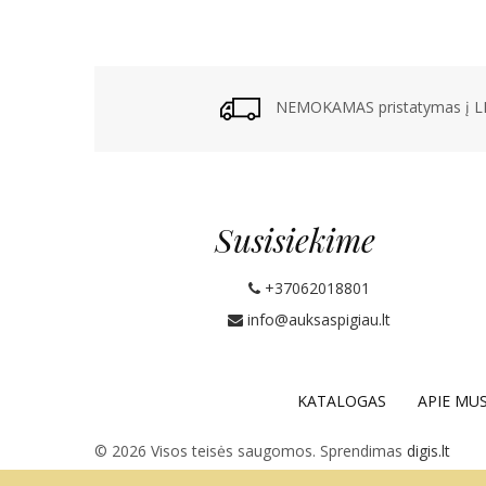
NEMOKAMAS pristatymas į LP
Susisiekime
+37062018801
info@auksaspigiau.lt
KATALOGAS
APIE MU
© 2026 Visos teisės saugomos. Sprendimas
digis.lt