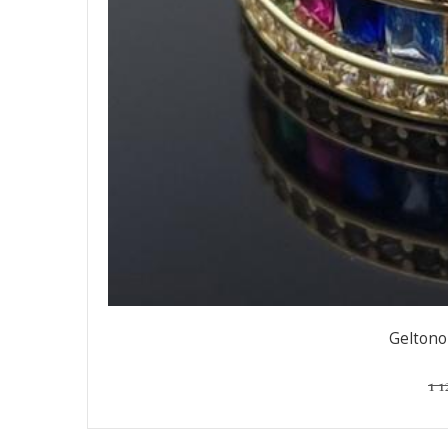
Geltono
1 