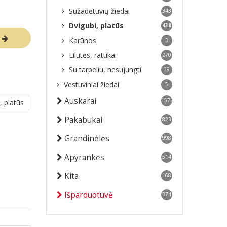
Sužadėtuvių žiedai
343
Dvigubi, platūs
438
R
Karūnos
3
Eilutės, ratukai
270
Su tarpeliu, nesujungti
39
Vestuviniai žiedai
5
Auskarai
1572
, platūs
Pakabukai
823
Grandinėlės
998
Apyrankės
514
Kita
168
Išparduotuvė
374