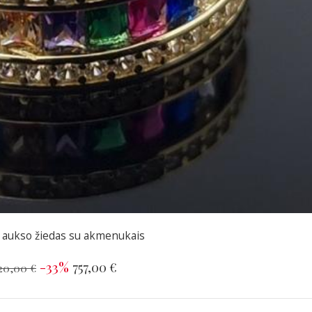
 aukso žiedas su akmenukais
-33%
757,00 €
120,00 €