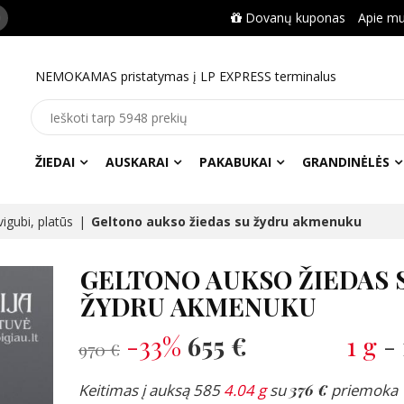
Dovanų kuponas
Apie m
NEMOKAMAS pristatymas į LP EXPRESS terminalus
ŽIEDAI
AUSKARAI
PAKABUKAI
GRANDINĖLĖS
igubi, platūs
Geltono aukso žiedas su žydru akmenuku
GELTONO AUKSO ŽIEDAS 
ŽYDRU AKMENUKU
-33%
655 €
1 g
-
970 €
Keitimas į auksą 585
4.04 g
su
376 €
priemoka