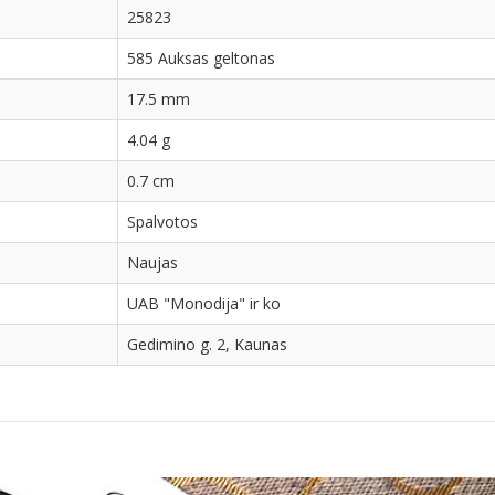
25823
585 Auksas geltonas
17.5 mm
4.04 g
0.7 cm
Spalvotos
Naujas
UAB "Monodija" ir ko
Gedimino g. 2, Kaunas