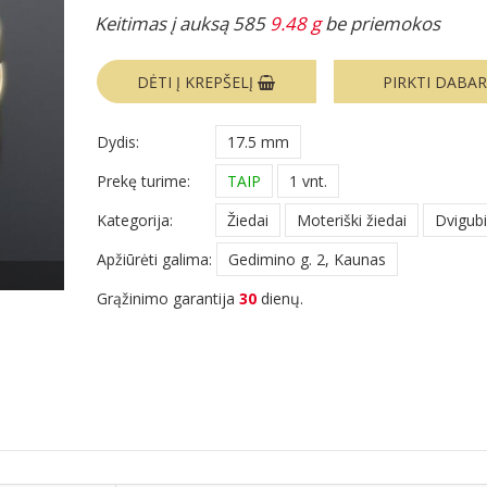
Keitimas į auksą 585
9.48 g
be priemokos
DĖTI Į KREPŠELĮ
PIRKTI DABA
Dydis:
17.5 mm
Prekę turime:
TAIP
1 vnt.
Kategorija:
Žiedai
Moteriški žiedai
Dvigubi
Apžiūrėti galima:
Gedimino g. 2, Kaunas
Grąžinimo garantija
30
dienų.