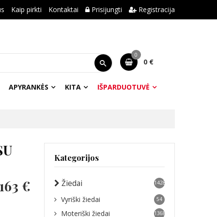
us
Kaip pirkti
Kontaktai
Prisijungti
Registracija
0
0 €
APYRANKĖS
KITA
IŠPARDUOTUVĖ
SU
Kategorijos
163 €
Žiedai
1428
Vyriški žiedai
54
Moteriški žiedai
1368