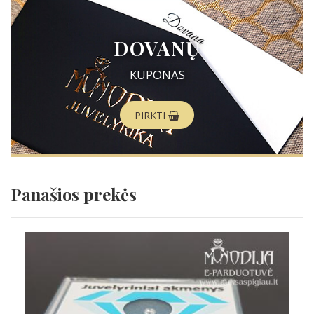
DOVANŲ
KUPONAS
PIRKTI
Panašios prekės