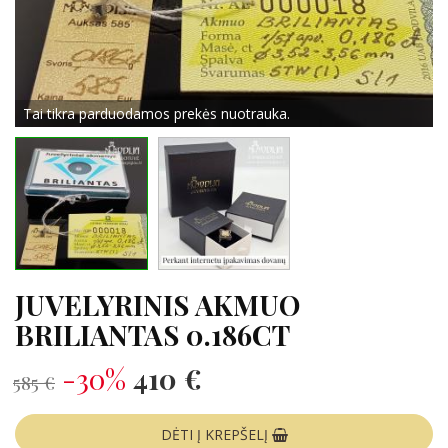
Tai tikra parduodamos prekės nuotrauka.
JUVELYRINIS AKMUO
BRILIANTAS 0.186CT
-30%
410 €
585 €
DĖTI Į KREPŠELĮ