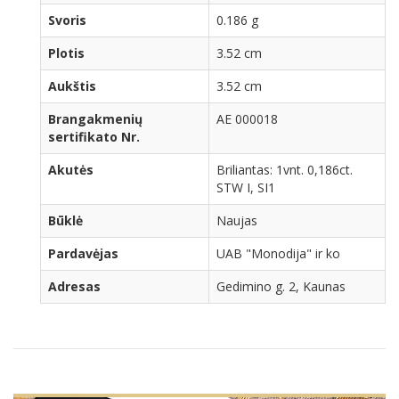
Svoris
0.186 g
Plotis
3.52 cm
Aukštis
3.52 cm
Brangakmenių
AE 000018
sertifikato Nr.
Akutės
Briliantas: 1vnt. 0,186ct.
STW I, SI1
Būklė
Naujas
Pardavėjas
UAB "Monodija" ir ko
Adresas
Gedimino g. 2, Kaunas