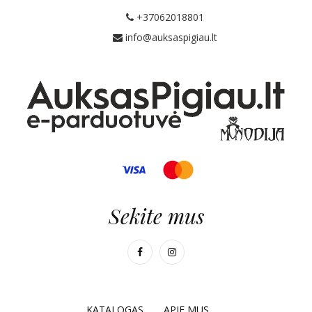
+37062018801
info@auksaspigiau.lt
Sekite mus
KATALOGAS
APIE MUS