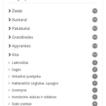
Žiedai
1427
Auskarai
1562
Pakabukai
822
Grandinėlės
1003
Apyrankės
513
Kita
169
Laikrodžiai
4
Sagės
32
Vintažinė juvelyrika
7
Kaklaraiščio segtukai, sąsagos
9
Suvenyrai
7
Investicinis auksas ir sidabras
6
Stalo įrankiai
44