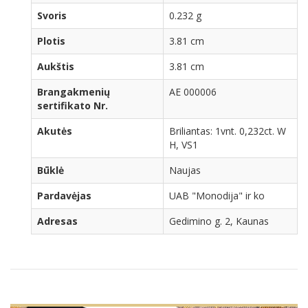
Svoris
0.232 g
Plotis
3.81 cm
Aukštis
3.81 cm
Brangakmenių
AE 000006
sertifikato Nr.
Akutės
Briliantas: 1vnt. 0,232ct. W
H, VS1
Būklė
Naujas
Pardavėjas
UAB "Monodija" ir ko
Adresas
Gedimino g. 2, Kaunas