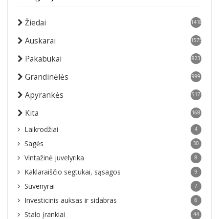
Žiedai
1418
Auskarai
1575
Pakabukai
823
Grandinėlės
999
Apyrankės
517
Kita
168
Laikrodžiai
4
Sagės
30
Vintažinė juvelyrika
8
Kaklaraiščio segtukai, sąsagos
9
Suvenyrai
7
Investicinis auksas ir sidabras
6
Stalo įrankiai
44