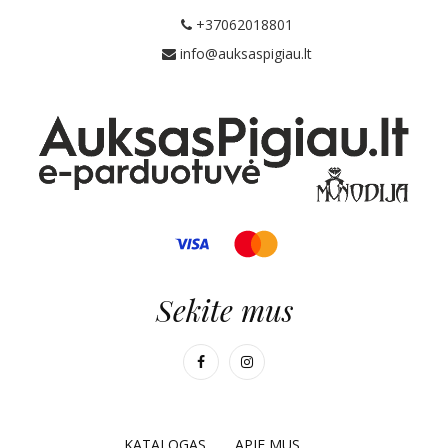
+37062018801
info@auksaspigiau.lt
Sekite mus
KATALOGAS
APIE MUS