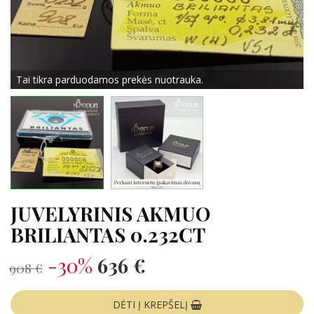
Tai tikra parduodamos prekės nuotrauka.
JUVELYRINIS AKMUO
BRILIANTAS 0.232CT
-30%
636 €
908 €
DĖTI Į KREPŠELĮ