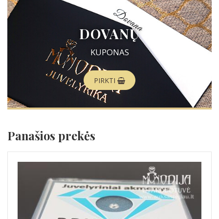
DOVANŲ
KUPONAS
PIRKTI
Panašios prekės