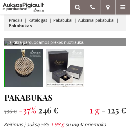
Pradžia
Katalogas
Pakabukai
Auksiniai pakabukai
Pakabukas
Tai tikra parduodamos prekės nuotrauka.
PAKABUKAS
-37%
246 €
1 g
-
125 €
386 €
Keitimas į auksą 585
1.98 g
su
109 €
priemoka