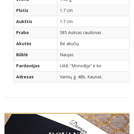
Plotis
1.7 cm
Aukštis
1.7 cm
Praba
585 Auksas raudonas
Akutės
Be akučių
Būklė
Naujas
Pardavėjas
UAB "Monodija" ir ko
Adresas
Varnių g. 48b, Kaunas