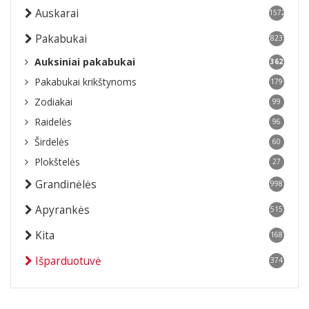
Auskarai
1572
Pakabukai
823
Auksiniai pakabukai
362
Pakabukai krikštynoms
179
Zodiakai
99
Raidelės
96
Širdelės
60
Plokštelės
27
Grandinėlės
998
Apyrankės
515
Kita
168
Išparduotuvė
374