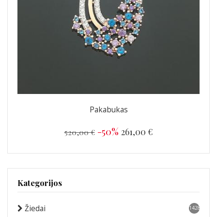
Pakabukas
-50%
261,00 €
520,00 €
Kategorijos
Žiedai
1428