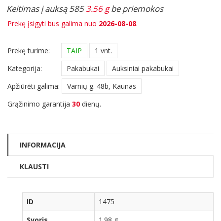
Keitimas į auksą 585
3.56 g
be priemokos
Prekę įsigyti bus galima nuo
2026-08-08
.
Prekę turime:
TAIP
1 vnt.
Kategorija:
Pakabukai
Auksiniai pakabukai
Apžiūrėti galima:
Varnių g. 48b, Kaunas
Grąžinimo garantija
30
dienų.
INFORMACIJA
KLAUSTI
ID
1475
Svoris
1.98 g