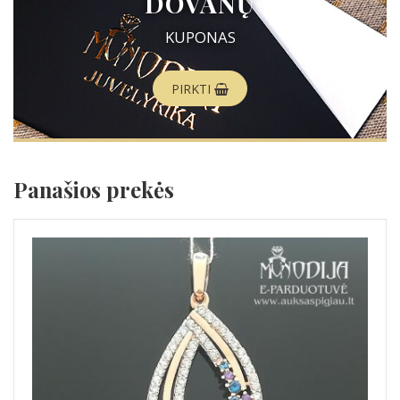
DOVANŲ
KUPONAS
PIRKTI
Panašios prekės