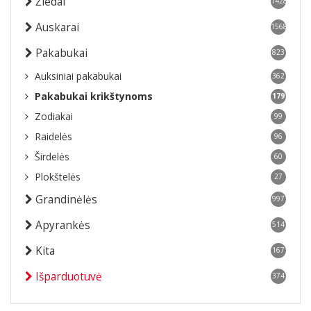
Žiedai
1428
Auskarai
1568
Pakabukai
823
Auksiniai pakabukai
362
Pakabukai krikštynoms
179
Zodiakai
99
Raidelės
96
Širdelės
60
Plokštelės
27
Grandinėlės
997
Apyrankės
514
Kita
167
Išparduotuvė
374