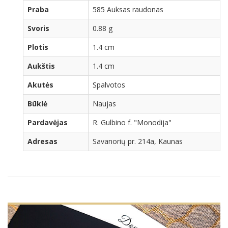
Praba
585 Auksas raudonas
Svoris
0.88 g
Plotis
1.4 cm
Aukštis
1.4 cm
Akutės
Spalvotos
Būklė
Naujas
Pardavėjas
R. Gulbino f. "Monodija"
Adresas
Savanorių pr. 214a, Kaunas