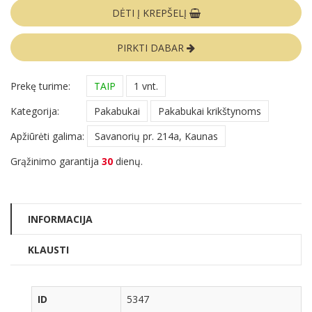
DĖTI Į KREPŠELĮ
PIRKTI DABAR
Prekę turime:
TAIP
1 vnt.
Kategorija:
Pakabukai
Pakabukai krikštynoms
Apžiūrėti galima:
Savanorių pr. 214a, Kaunas
Grąžinimo garantija
30
dienų.
INFORMACIJA
KLAUSTI
ID
5347