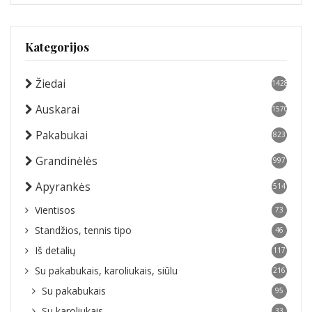
Kategorijos
Žiedai
1428
Auskarai
1570
Pakabukai
823
Grandinėlės
997
Apyrankės
514
Vientisos
73
Standžios, tennis tipo
46
Iš detalių
117
Su pakabukais, karoliukais, siūlu
216
Su pakabukais
95
Su karoliukais
33