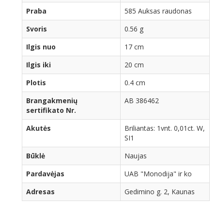
Praba
585 Auksas raudonas
Svoris
0.56 g
Ilgis nuo
17 cm
Ilgis iki
20 cm
Plotis
0.4 cm
Brangakmenių
AB 386462
sertifikato Nr.
Akutės
Briliantas: 1vnt. 0,01ct. W,
SI1
Būklė
Naujas
Pardavėjas
UAB "Monodija" ir ko
Adresas
Gedimino g. 2, Kaunas