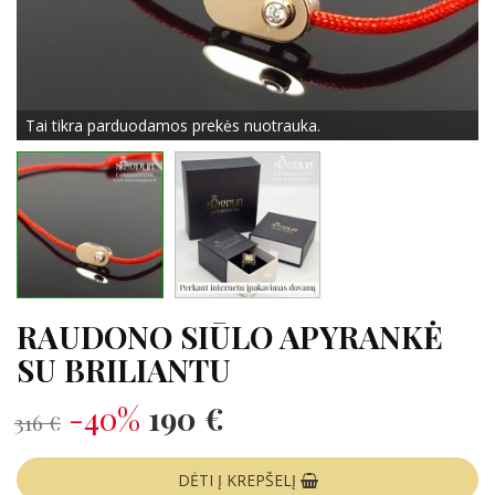
Tai tikra parduodamos prekės nuotrauka.
RAUDONO SIŪLO APYRANKĖ
SU BRILIANTU
-40%
190 €
316 €
DĖTI Į KREPŠELĮ