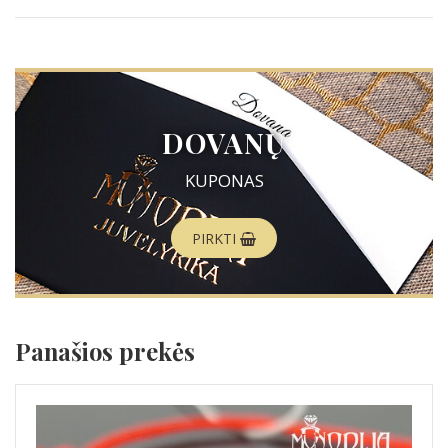
DOVANŲ
KUPONAS
PIRKTI
Panašios prekės