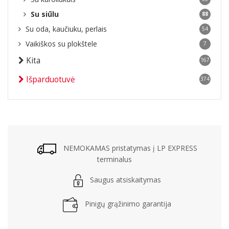
Su siūlu
88
Su oda, kaučiuku, perlais
54
Vaikiškos su plokštele
7
Kita
167
Išparduotuvė
374
NEMOKAMAS pristatymas į LP EXPRESS
terminalus
Saugus atsiskaitymas
Pinigų grąžinimo garantija