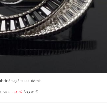
abrinė sagė su akutėmis
-30%
69,00 €
8,00 €