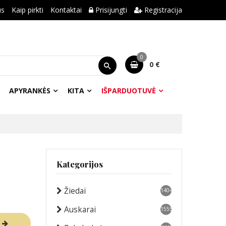
us
Kaip pirkti
Kontaktai
Prisijungti
Registracija
0
0 €
APYRANKĖS
KITA
IŠPARDUOTUVĖ
Kategorijos
Žiedai
1404
Auskarai
1555
R