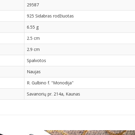
29587
925 Sidabras rodžiuotas
6.55 g
2.5 cm
2.9 cm
Spalvotos
Naujas
R. Gulbino f. "Monodija"
Savanorių pr. 214a, Kaunas