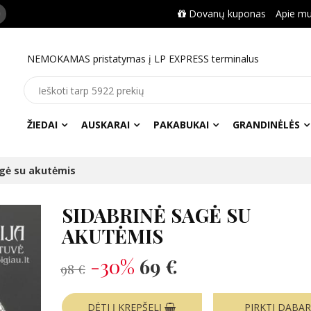
Dovanų kuponas
Apie m
NEMOKAMAS pristatymas į LP EXPRESS terminalus
ŽIEDAI
AUSKARAI
PAKABUKAI
GRANDINĖLĖS
agė su akutėmis
SIDABRINĖ SAGĖ SU
AKUTĖMIS
-30%
69 €
98 €
DĖTI Į KREPŠELĮ
PIRKTI DABA