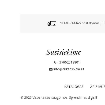
NEMOKAMAS pristatymas į LP
Susisiekime
+37062018801
info@auksaspigiau.lt
KATALOGAS
APIE MU
© 2026 Visos teisės saugomos. Sprendimas
digis.lt