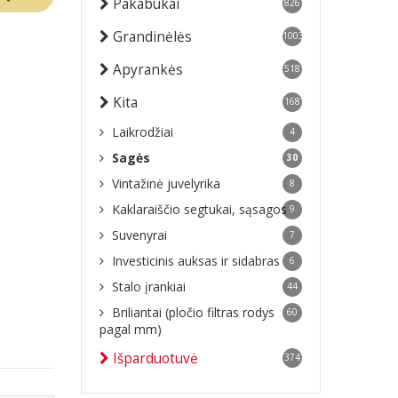
Pakabukai
826
Grandinėlės
1003
Apyrankės
518
Kita
168
Laikrodžiai
4
Sagės
30
Vintažinė juvelyrika
8
Kaklaraiščio segtukai, sąsagos
9
Suvenyrai
7
Investicinis auksas ir sidabras
6
Stalo įrankiai
44
Briliantai (pločio filtras rodys
60
pagal mm)
Išparduotuvė
374