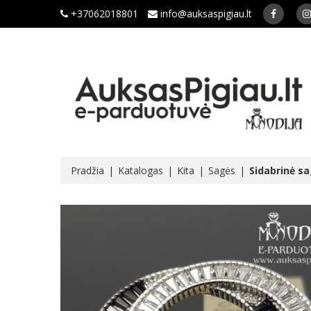
+37062018801
info@auksaspigiau.lt
Pradžia
Katalogas
Kita
Sagės
Sidabrinė s