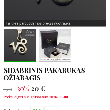
Tai tikra parduodamos prekės nuotrauka.
SIDABRINIS PAKABUKAS
OŽIARAGIS
-30%
20 €
29 €
Prekę įsigyti bus galima nuo
2026-08-08
.