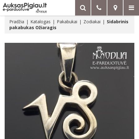
Pradžia
Katalogas
Pakabukai
Zodiakai
Sidabrinis
pakabukas Ožiaragis