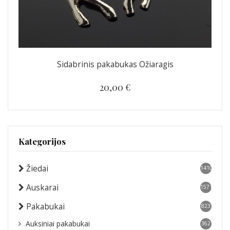
Sidabrinis pakabukas Ožiaragis
20,00 €
Kategorijos
Žiedai
1410
Auskarai
1571
Pakabukai
823
Auksiniai pakabukai
362