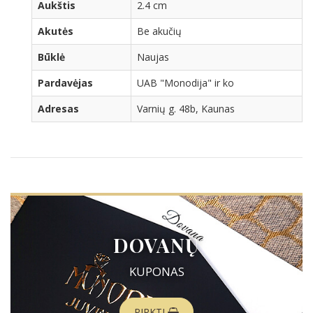
Aukštis
2.4 cm
Akutės
Be akučių
Būklė
Naujas
Pardavėjas
UAB "Monodija" ir ko
Adresas
Varnių g. 48b, Kaunas
DOVANŲ
KUPONAS
PIRKTI