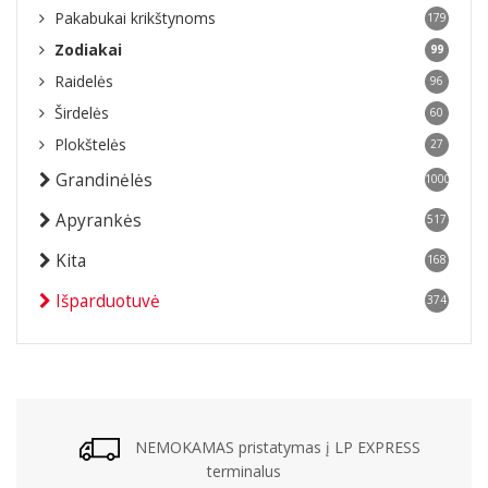
Pakabukai krikštynoms
179
Zodiakai
99
Raidelės
96
Širdelės
60
Plokštelės
27
Grandinėlės
1000
Apyrankės
517
Kita
168
Išparduotuvė
374
NEMOKAMAS pristatymas į LP EXPRESS
terminalus