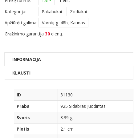
Prekę turime:
TAIP
1 vnt.
Kategorija:
Pakabukai
Zodiakai
Apžiūrėti galima:
Varnių g. 48b, Kaunas
Grąžinimo garantija
30
dienų.
INFORMACIJA
KLAUSTI
ID
31130
Praba
925 Sidabras juodintas
Svoris
3.39 g
Plotis
2.1 cm