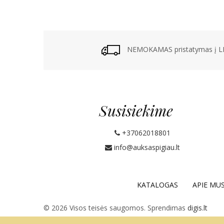
NEMOKAMAS pristatymas į LP
Susisiekime
+37062018801
info@auksaspigiau.lt
KATALOGAS
APIE MU
© 2026 Visos teisės saugomos. Sprendimas
digis.lt