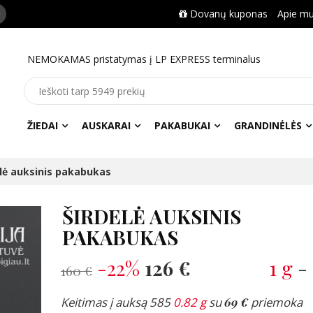
Dovanų kuponas
Apie m
NEMOKAMAS pristatymas į LP EXPRESS terminalus
ŽIEDAI
AUSKARAI
PAKABUKAI
GRANDINĖLĖS
elė auksinis pakabukas
ŠIRDELĖ AUKSINIS
PAKABUKAS
-22%
126 €
1 g
-
160 €
Keitimas į auksą 585
0.82 g
su
69 €
priemoka