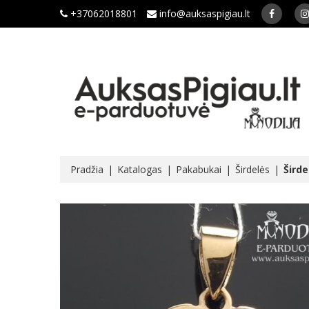
+37062018801
info@auksaspigiau.lt
Pradžia
Katalogas
Pakabukai
Širdelės
Šird