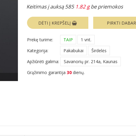
Keitimas į auksą 585
1.82 g
be priemokos
DĖTI Į KREPŠELĮ
PIRKTI DABA
Prekę turime:
TAIP
1 vnt.
Kategorija:
Pakabukai
Širdelės
Apžiūrėti galima:
Savanorių pr. 214a, Kaunas
Grąžinimo garantija
30
dienų.