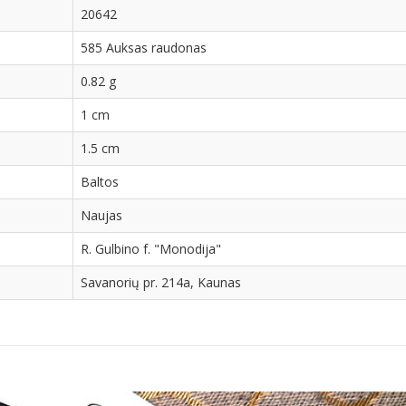
20642
585 Auksas raudonas
0.82 g
1 cm
1.5 cm
Baltos
Naujas
R. Gulbino f. "Monodija"
Savanorių pr. 214a, Kaunas