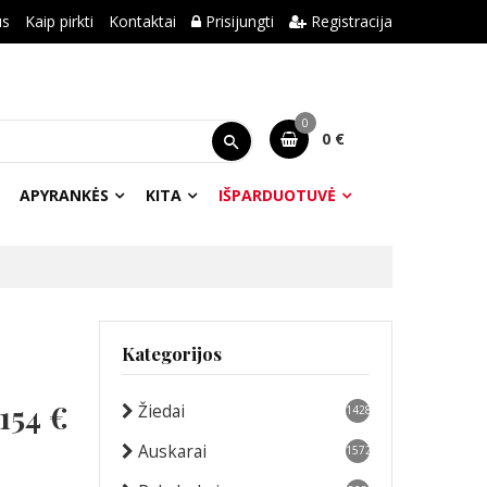
us
Kaip pirkti
Kontaktai
Prisijungti
Registracija
0
0 €
APYRANKĖS
KITA
IŠPARDUOTUVĖ
Kategorijos
154 €
Žiedai
1428
Auskarai
1572