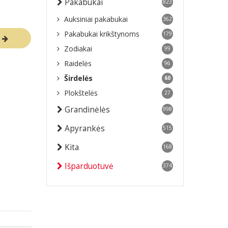
Pakabukai
823
Auksiniai pakabukai
362
Pakabukai krikštynoms
179
R
Zodiakai
99
Raidelės
96
Širdelės
60
Plokštelės
27
Grandinėlės
998
Apyrankės
515
Kita
168
Išparduotuvė
374