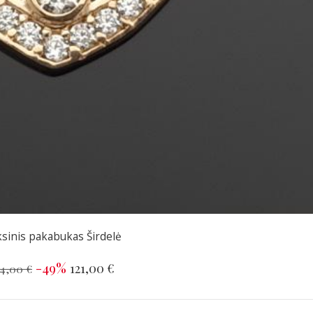
sinis pakabukas Širdelė
-49%
121,00 €
4,00 €