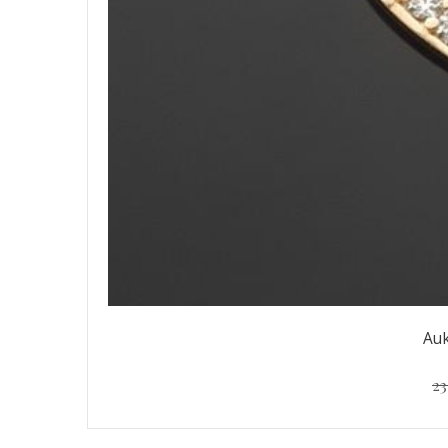
Auk
23