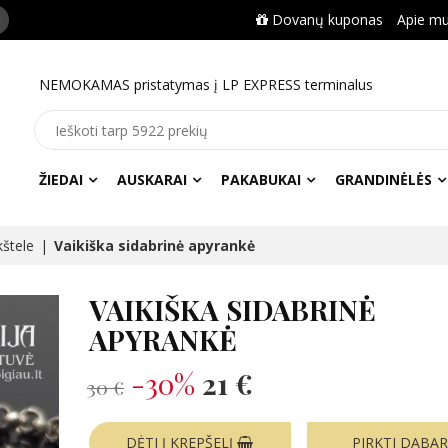
Dovanų kuponas
Apie m
NEMOKAMAS pristatymas į LP EXPRESS terminalus
ŽIEDAI
AUSKARAI
PAKABUKAI
GRANDINĖLĖS
kštele
Vaikiška sidabrinė apyrankė
VAIKIŠKA SIDABRINĖ
APYRANKĖ
-30%
21 €
30 €
DĖTI Į KREPŠELĮ
PIRKTI DABA