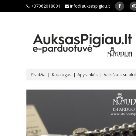
+37062018801
info@auksaspigiau.lt
Pradžia
Katalogas
Apyrankės
Vaikiškos su plo