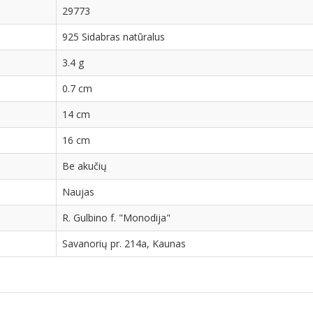
29773
925 Sidabras natūralus
3.4 g
0.7 cm
14 cm
16 cm
Be akučių
Naujas
R. Gulbino f. "Monodija"
Savanorių pr. 214a, Kaunas