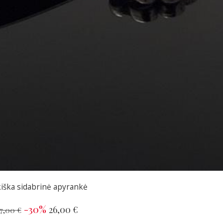
kiška sidabrinė apyrankė
-30%
26,00 €
7,00 €