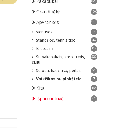
Pakabukai
826
Grandinėlės
1003
Apyrankės
518
Vientisos
74
Standžios, tennis tipo
44
Iš detalių
117
Su pakabukais, karoliukais,
220
siūlu
Su oda, kaučiuku, perlais
55
Vaikiškos su plokštele
7
Kita
168
Išparduotuvė
374