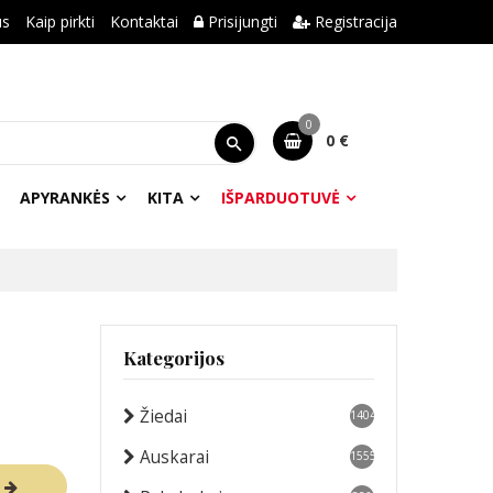
us
Kaip pirkti
Kontaktai
Prisijungti
Registracija
0
0 €
APYRANKĖS
KITA
IŠPARDUOTUVĖ
Kategorijos
Žiedai
1404
Auskarai
1555
R