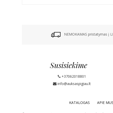
NEMOKAMAS pristatymas į LP
Susisiekime
+37062018801
info@auksaspigiau.lt
KATALOGAS
APIE MU