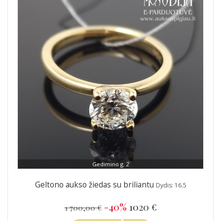
Gedimino g. 2
Geltono aukso žiedas su briliantu
Dydis: 16.5
-40%
1020 €
1 700,00 €