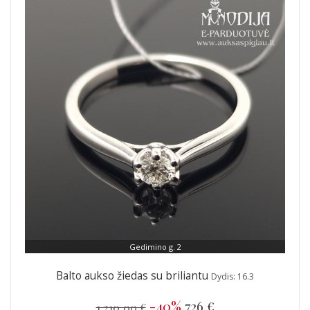
Gedimino g. 2
Balto aukso žiedas su briliantu
Dydis: 16.3
-40%
726 €
1 210,00 €