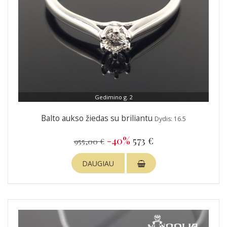
Gedimino g. 2
Balto aukso žiedas su briliantu
Dydis: 16.5
-40%
573 €
955,00 €
DAUGIAU