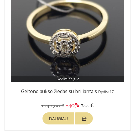
Gedimino g. 2
Geltono aukso žiedas su briliantais
Dydis: 17
-40%
744 €
1 240,00 €
DAUGIAU