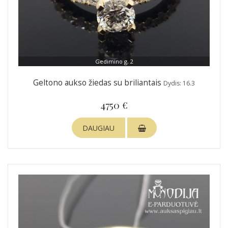
Gedimino g. 2
Geltono aukso žiedas su briliantais
Dydis: 16.3
4750 €
DAUGIAU