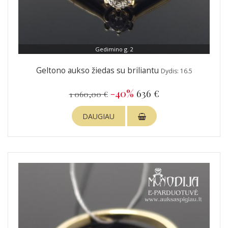
Gedimino g. 2
Geltono aukso žiedas su briliantu
Dydis: 16.5
-40%
636 €
1 060,00 €
DAUGIAU