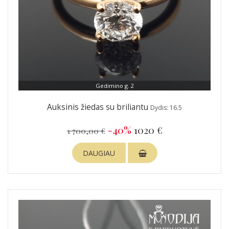
Gedimino g. 2
Auksinis žiedas su briliantu
Dydis: 16.5
-40%
1020 €
1 700,00 €
DAUGIAU