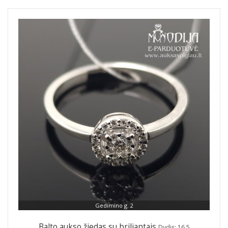
Gedimino g. 2
Balto aukso žiedas su briliantais
Dydis: 16.5