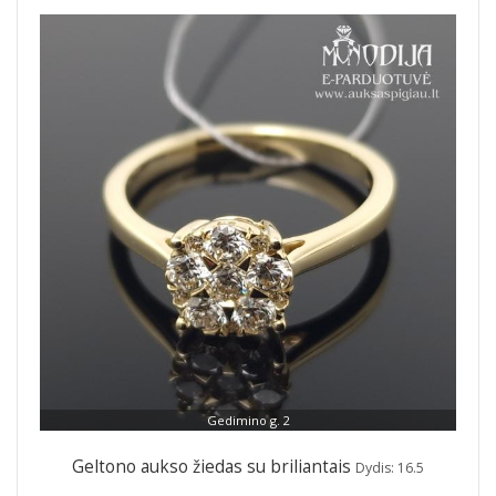
Gedimino g. 2
Geltono aukso žiedas su briliantais
Dydis: 16.5