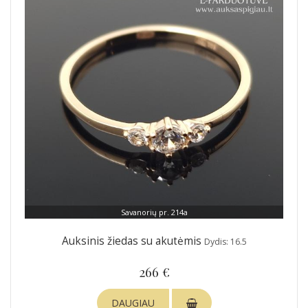
Savanorių pr. 214a
Auksinis žiedas su akutėmis
Dydis: 16.5
266 €
DAUGIAU