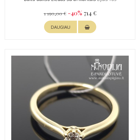
-40%
714 €
1 190,00 €
DAUGIAU