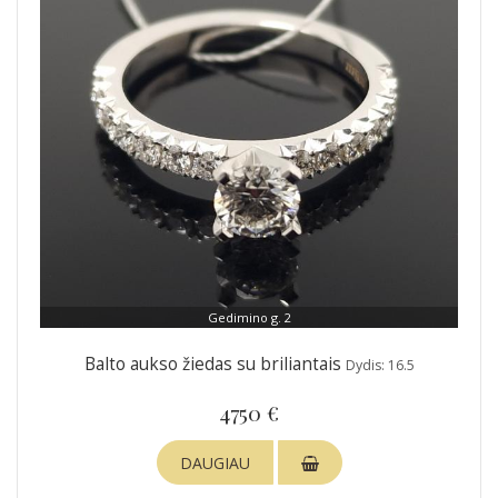
Gedimino g. 2
Balto aukso žiedas su briliantais
Dydis: 16.5
4750 €
DAUGIAU