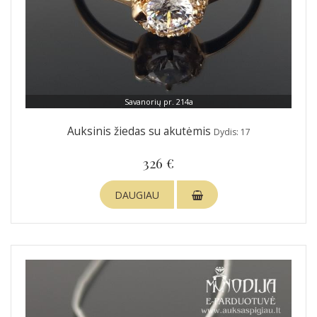
Savanorių pr. 214a
Auksinis žiedas su akutėmis
Dydis: 17
326 €
DAUGIAU