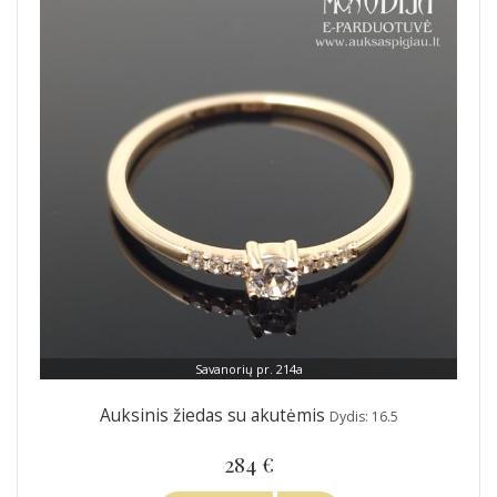
Savanorių pr. 214a
Auksinis žiedas su akutėmis
Dydis: 16.5
284 €