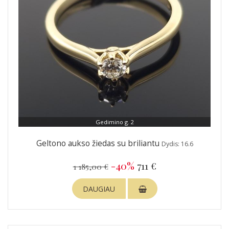
Gedimino g. 2
Geltono aukso žiedas su briliantu
Dydis: 16.6
-40%
711 €
1 185,00 €
DAUGIAU