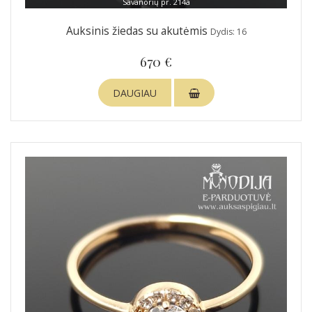
Savanorių pr. 214a
Auksinis žiedas su akutėmis
Dydis: 16
670 €
DAUGIAU