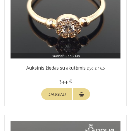
Savanorių pr. 214a
Auksinis žiedas su akutėmis
Dydis: 16.5
344 €
DAUGIAU