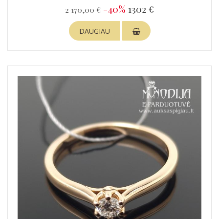
-40%
1302 €
2 170,00 €
DAUGIAU