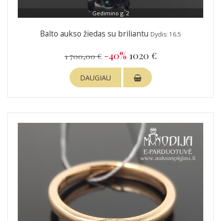
Gedimino g. 2
Balto aukso žiedas su briliantu
Dydis: 16.5
-40%
1020 €
1 700,00 €
DAUGIAU