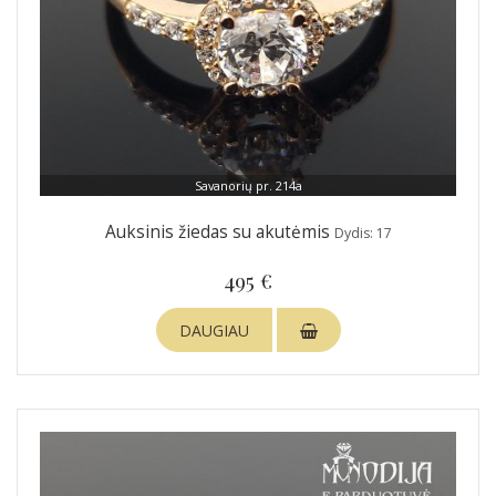
Savanorių pr. 214a
Auksinis žiedas su akutėmis
Dydis: 17
495 €
DAUGIAU