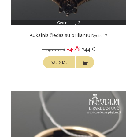
Gedimino g. 2
Auksinis žiedas su briliantu
Dydis: 17
-40%
744 €
1 240,00 €
DAUGIAU