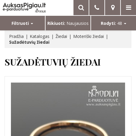
Filtruoti
Rikiuoti:
Naujausios
Rodyti:
48
Pradžia
Katalogas
Žiedai
Moteriški žiedai
Sužadėtuvių žiedai
SUŽADĖTUVIŲ ŽIEDAI