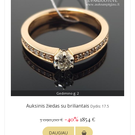
Gedimino g. 2
Auksinis žiedas su briliantais
Dydis: 17.5
-40%
1854 €
3 090,00 €
DAUGIAU