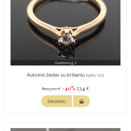
Gedimino g. 2
Auksinis žiedas su briliantu
Dydis: 16.5
-40%
534 €
890,00 €
DAUGIAU