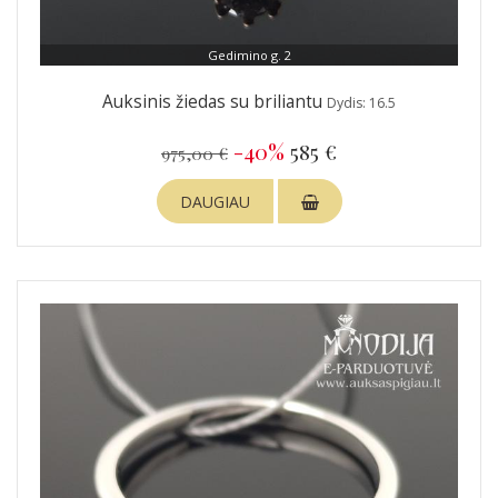
Gedimino g. 2
Auksinis žiedas su briliantu
Dydis: 16.5
-40%
585 €
975,00 €
DAUGIAU