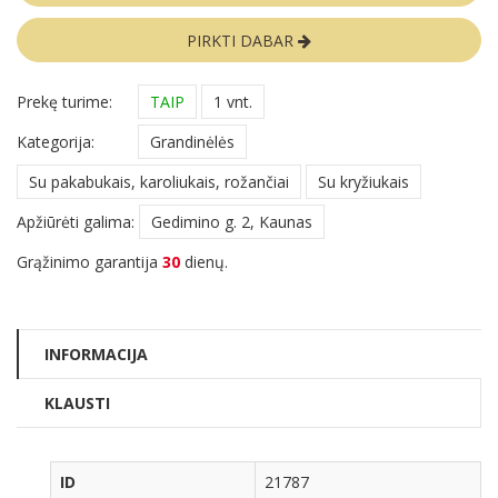
PIRKTI DABAR
Prekę turime:
TAIP
1 vnt.
Kategorija:
Grandinėlės
Su pakabukais, karoliukais, rožančiai
Su kryžiukais
Apžiūrėti galima:
Gedimino g. 2, Kaunas
Grąžinimo garantija
30
dienų.
INFORMACIJA
KLAUSTI
ID
21787