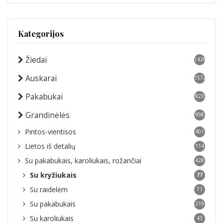
Kategorijos
Žiedai
1428
Auskarai
1572
Pakabukai
823
Grandinėlės
998
Pintos-vientisos
401
Lietos iš detalių
114
Su pakabukais, karoliukais, rožančiai
428
Su kryžiukais
77
Su raidelėm
71
Su pakabukais
219
Su karoliukais
43