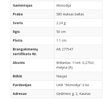
Gamintojas
Monodija
Praba
585 Auksas baltas
Svoris
2.24 g
Ilgis
50 cm
Plotis
1.1 cm
Brangakmenių
AB 277547
sertifikato Nr.
Akutės
Briliantas: 11vnt. 0,275ct,
mėlyna (R)
Būklė
Naujas
Pardavėjas
UAB "Monodija" ir ko
Adresas
Gedimino g. 2, Kaunas