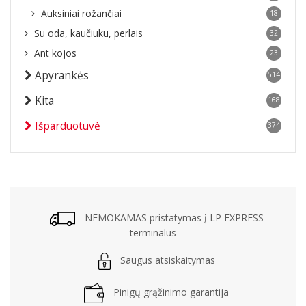
Auksiniai rožančiai
18
Su oda, kaučiuku, perlais
32
Ant kojos
23
Apyrankės
514
Kita
168
Išparduotuvė
374
NEMOKAMAS pristatymas į LP EXPRESS
terminalus
Saugus atsiskaitymas
Pinigų grąžinimo garantija