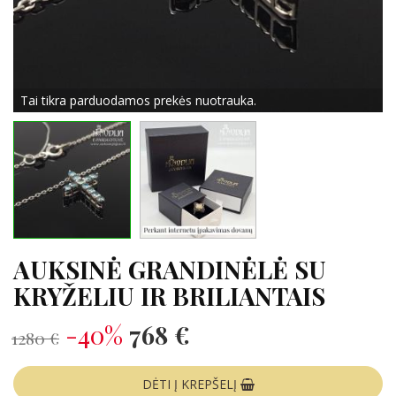
Tai tikra parduodamos prekės nuotrauka.
AUKSINĖ GRANDINĖLĖ SU
KRYŽELIU IR BRILIANTAIS
-40%
768 €
1280 €
DĖTI Į KREPŠELĮ