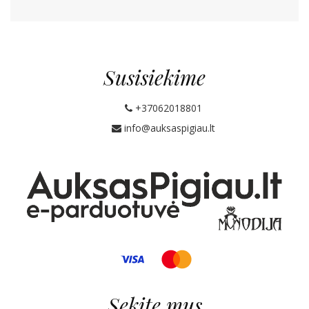
Susisiekime
+37062018801
info@auksaspigiau.lt
Sekite mus