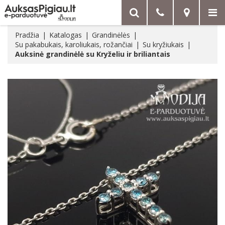
Pradžia
Katalogas
Grandinėlės
Su pakabukais, karoliukais, rožančiai
Su kryžiukais
Auksinė grandinėlė su Kryželiu ir briliantais