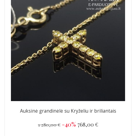
Auksinė grandinėlė su Kryželiu ir briliantais
-40%
768,00 €
1 280,00 €