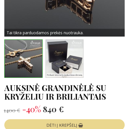
Tai tikra parduodamos prekės nuotrauka.
AUKSINĖ GRANDINĖLĖ SU
KRYŽELIU IR BRILIANTAIS
-40%
840 €
1400 €
DĖTI Į KREPŠELĮ