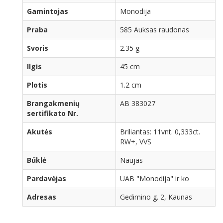
Gamintojas
Monodija
Praba
585 Auksas raudonas
Svoris
2.35 g
Ilgis
45 cm
Plotis
1.2 cm
Brangakmenių
AB 383027
sertifikato Nr.
Akutės
Briliantas: 11vnt. 0,333ct.
RW+, VVS
Būklė
Naujas
Pardavėjas
UAB "Monodija" ir ko
Adresas
Gedimino g. 2, Kaunas