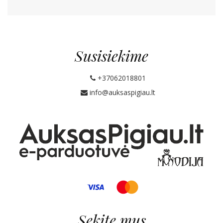
Susisiekime
+37062018801
info@auksaspigiau.lt
Sekite mus