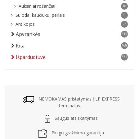
Auksiniai rožančiai
18
Su oda, kaučiuku, perlais
32
Ant kojos
23
Apyrankės
515
Kita
168
Išparduotuvė
374
NEMOKAMAS pristatymas į LP EXPRESS
terminalus
Saugus atsiskaitymas
Pinigų grąžinimo garantija