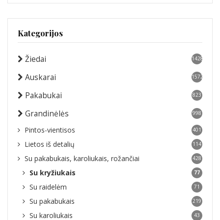
Kategorijos
Žiedai
1428
Auskarai
1572
Pakabukai
823
Grandinėlės
998
Pintos-vientisos
401
Lietos iš detalių
114
Su pakabukais, karoliukais, rožančiai
428
Su kryžiukais
77
Su raidelėm
71
Su pakabukais
219
Su karoliukais
43