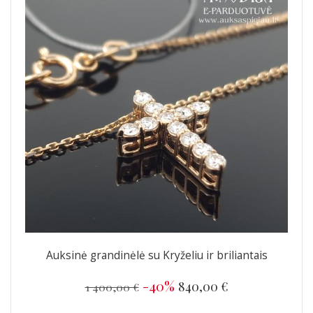
Auksinė grandinėlė su Kryželiu ir briliantais
-40%
840,00 €
1 400,00 €