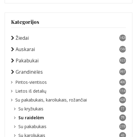
Kategorijos
Žiedai
1428
Auskarai
1568
Pakabukai
823
Grandinėlės
997
Pintos-vientisos
400
Lietos iš detalių
114
Su pakabukais, karoliukais, rožančiai
428
Su kryžiukais
77
Su raidelėm
71
Su pakabukais
219
Su karoliukais
43