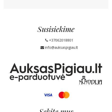
Susisiekime
+37062018801
info@auksaspigiau.lt
Sekite mus