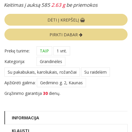
Keitimas į auksą 585
2.63 g
be priemokos
DĖTI Į KREPŠELĮ
PIRKTI DABAR
Prekę turime:
TAIP
1 vnt.
Kategorija:
Grandinėlės
Su pakabukais, karoliukais, rožančiai
Su raidelėm
Apžiūrėti galima:
Gedimino g. 2, Kaunas
Grąžinimo garantija
30
dienų.
INFORMACIJA
KLAUSTI