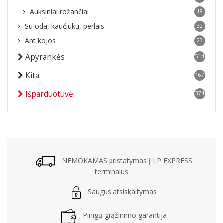
Auksiniai rožančiai
18
Su oda, kaučiuku, perlais
32
Ant kojos
23
Apyrankės
514
Kita
167
Išparduotuvė
374
NEMOKAMAS pristatymas į LP EXPRESS
terminalus
Saugus atsiskaitymas
Pinigų grąžinimo garantija