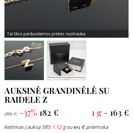
Tai tikra parduodamos prekės nuotrauka.
AUKSINĖ GRANDINĖLĖ SU
RAIDELE Z
-37%
182 €
1 g
-
163 €
286 €
Keitimas į auksą 585
1.12 g
su
105 €
priemoka