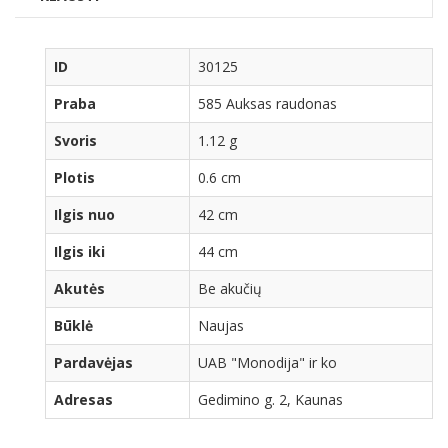
ID
30125
Praba
585 Auksas raudonas
Svoris
1.12 g
Plotis
0.6 cm
Ilgis nuo
42 cm
Ilgis iki
44 cm
Akutės
Be akučių
Būklė
Naujas
Pardavėjas
UAB "Monodija" ir ko
Adresas
Gedimino g. 2, Kaunas