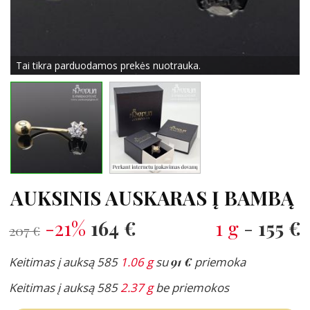
Tai tikra parduodamos prekės nuotrauka.
AUKSINIS AUSKARAS Į BAMBĄ
-21%
164 €
1 g
-
155 €
207 €
Keitimas į auksą 585
1.06 g
su
91 €
priemoka
Keitimas į auksą 585
2.37 g
be priemokos