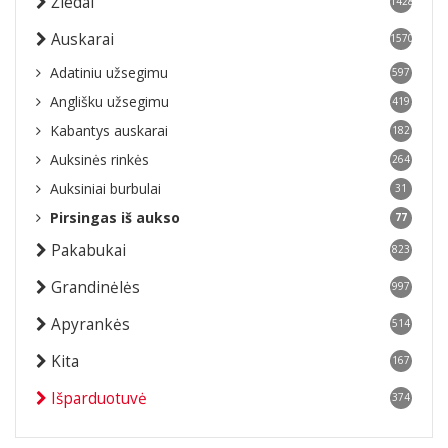
Žiedai
1428
Auskarai
1570
Adatiniu užsegimu
597
Anglišku užsegimu
419
Kabantys auskarai
182
Auksinės rinkės
264
Auksiniai burbulai
31
Pirsingas iš aukso
77
Pakabukai
823
Grandinėlės
997
Apyrankės
514
Kita
167
Išparduotuvė
374