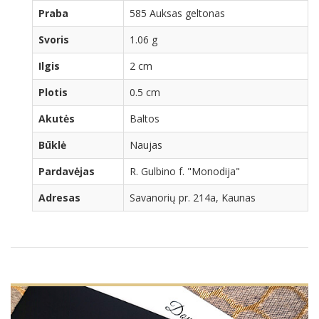
Praba
585 Auksas geltonas
Svoris
1.06 g
Ilgis
2 cm
Plotis
0.5 cm
Akutės
Baltos
Būklė
Naujas
Pardavėjas
R. Gulbino f. "Monodija"
Adresas
Savanorių pr. 214a, Kaunas