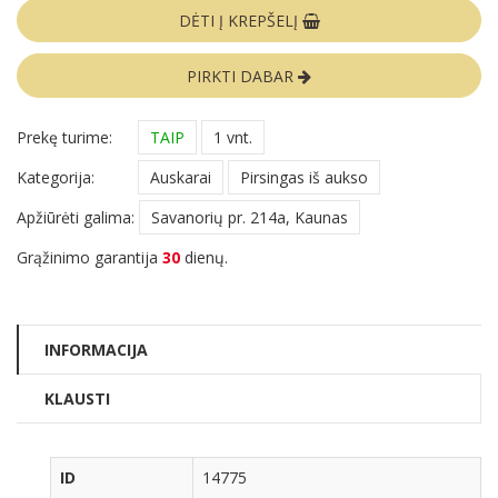
DĖTI Į KREPŠELĮ
PIRKTI DABAR
Prekę turime:
TAIP
1 vnt.
Kategorija:
Auskarai
Pirsingas iš aukso
Apžiūrėti galima:
Savanorių pr. 214a, Kaunas
Grąžinimo garantija
30
dienų.
INFORMACIJA
KLAUSTI
ID
14775