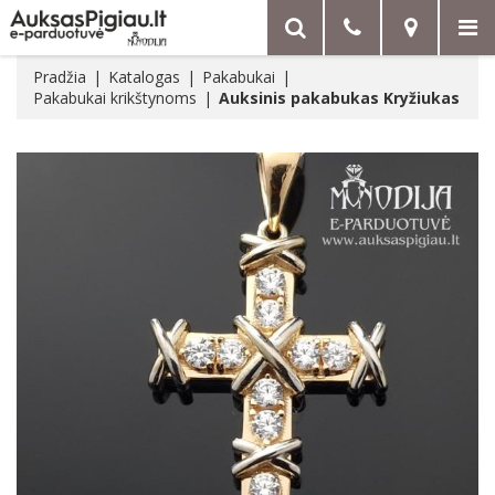
Pradžia
Katalogas
Pakabukai
Pakabukai krikštynoms
Auksinis pakabukas Kryžiukas