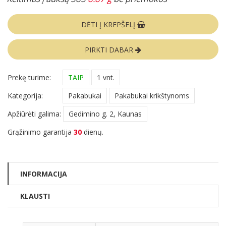
DĖTI Į KREPŠELĮ
PIRKTI DABAR
Prekę turime:
TAIP
1 vnt.
Kategorija:
Pakabukai
Pakabukai krikštynoms
Apžiūrėti galima:
Gedimino g. 2, Kaunas
Grąžinimo garantija
30
dienų.
INFORMACIJA
KLAUSTI