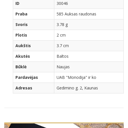
ID
30046
Praba
585 Auksas raudonas
Svoris
3.78 g
Plotis
2 cm
Aukštis
3.7 cm
Akutės
Baltos
Būklė
Naujas
Pardavėjas
UAB "Monodija" ir ko
Adresas
Gedimino g. 2, Kaunas