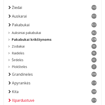
Žiedai
1428
Auskarai
1572
Pakabukai
823
Auksiniai pakabukai
362
Pakabukai krikštynoms
179
Zodiakai
99
Raidelės
96
Širdelės
60
Plokštelės
27
Grandinėlės
998
Apyrankės
514
Kita
168
Išparduotuvė
374