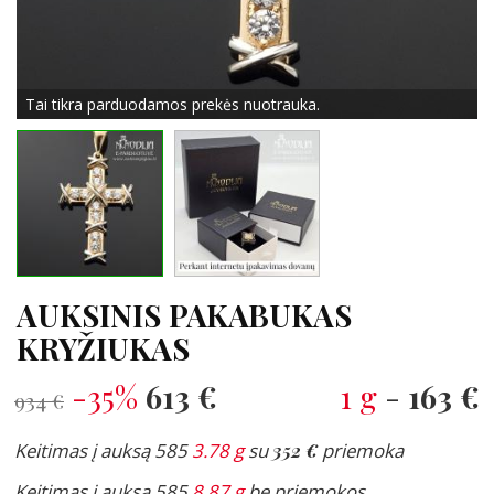
Tai tikra parduodamos prekės nuotrauka.
AUKSINIS PAKABUKAS
KRYŽIUKAS
-35%
613 €
1 g
-
163 €
934 €
Keitimas į auksą 585
3.78 g
su
352 €
priemoka
Keitimas į auksą 585
8.87 g
be priemokos