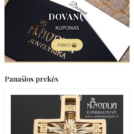
DOVANŲ
KUPONAS
PIRKTI
Panašios prekės