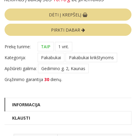
DĖTI Į KREPŠELĮ
PIRKTI DABAR
Prekę turime:
TAIP
1 vnt.
Kategorija:
Pakabukai
Pakabukai krikštynoms
Apžiūrėti galima:
Gedimino g. 2, Kaunas
Grąžinimo garantija
30
dienų.
INFORMACIJA
KLAUSTI