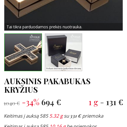
Tai tikra parduodamos prekės nuotrauka.
AUKSINIS PAKABUKAS
KRYŽIUS
-34%
694 €
1 g
-
131 €
1040 €
Keitimas į auksą 585
5.32 g
su
331 €
priemoka
Keitimas į auksą 585
10.16 g
be priemokos