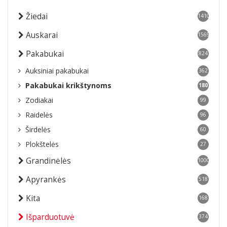
Žiedai
1410
Auskarai
1569
Pakabukai
824
Auksiniai pakabukai
362
Pakabukai krikštynoms
180
Zodiakai
99
Raidelės
96
Širdelės
60
Plokštelės
27
Grandinėlės
1000
Apyrankės
518
Kita
168
Išparduotuvė
374