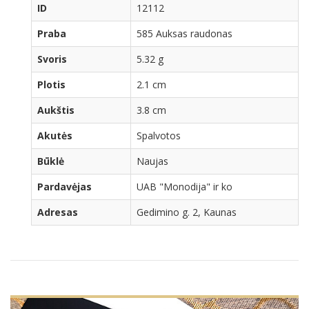
ID
12112
Praba
585 Auksas raudonas
Svoris
5.32 g
Plotis
2.1 cm
Aukštis
3.8 cm
Akutės
Spalvotos
Būklė
Naujas
Pardavėjas
UAB "Monodija" ir ko
Adresas
Gedimino g. 2, Kaunas