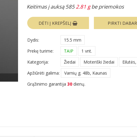
Keitimas į auksą 585
2.81 g
be priemokos
DĖTI Į KREPŠELĮ
PIRKTI DABA
Dydis:
15.5 mm
Prekę turime:
TAIP
1 vnt.
Kategorija:
Žiedai
Moteriški žiedai
Eilutės,
Apžiūrėti galima:
Varnių g. 48b, Kaunas
Grąžinimo garantija
30
dienų.