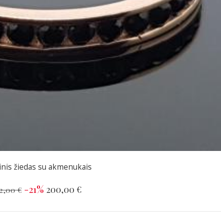
inis žiedas su akmenukais
-21%
200,00 €
2,00 €