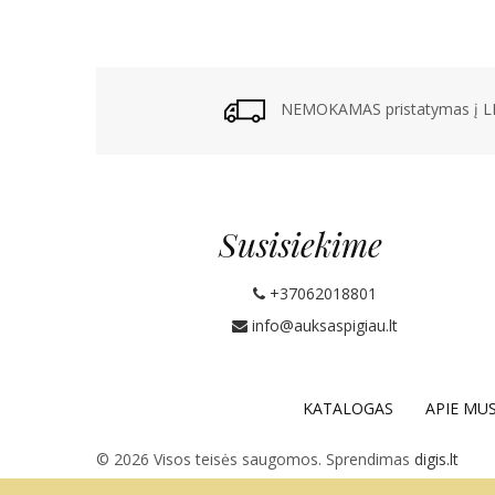
NEMOKAMAS pristatymas į LP
Susisiekime
+37062018801
info@auksaspigiau.lt
KATALOGAS
APIE MU
© 2026 Visos teisės saugomos. Sprendimas
digis.lt