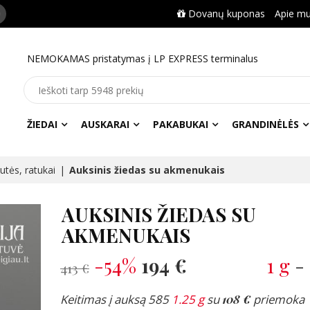
Dovanų kuponas
Apie m
NEMOKAMAS pristatymas į LP EXPRESS terminalus
ŽIEDAI
AUSKARAI
PAKABUKAI
GRANDINĖLĖS
lutės, ratukai
Auksinis žiedas su akmenukais
AUKSINIS ŽIEDAS SU
AKMENUKAIS
-54%
194 €
1 g
-
413 €
Keitimas į auksą 585
1.25 g
su
108 €
priemoka