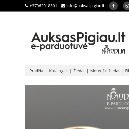
+37062018801
info@auksaspigiau.lt
Pradžia
Katalogas
Žiedai
Moteriški žiedai
Ei