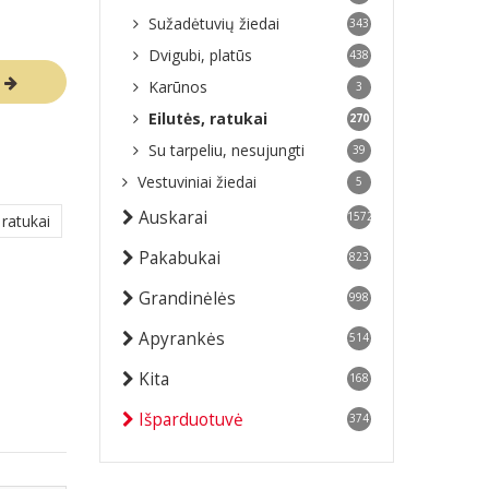
Sužadėtuvių žiedai
343
Dvigubi, platūs
438
R
Karūnos
3
Eilutės, ratukai
270
Su tarpeliu, nesujungti
39
Vestuviniai žiedai
5
Auskarai
1572
 ratukai
Pakabukai
823
Grandinėlės
998
Apyrankės
514
Kita
168
Išparduotuvė
374