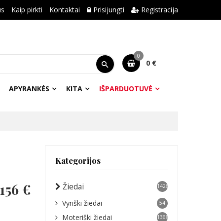
us
Kaip pirkti
Kontaktai
Prisijungti
Registracija
0
0 €
APYRANKĖS
KITA
IŠPARDUOTUVĖ
Kategorijos
156 €
Žiedai
1428
Vyriški žiedai
54
Moteriški žiedai
1368