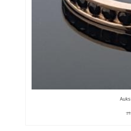
Auks
25