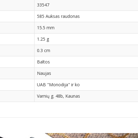
33547
585 Auksas raudonas
15.5 mm
1.25 g
0.3 cm
Baltos
Naujas
UAB "Monodija" ir ko
Varnių g. 48b, Kaunas