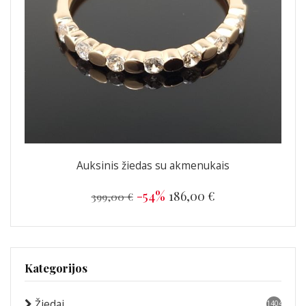
Auksinis žiedas su akmenukais
-54%
186,00 €
399,00 €
Kategorijos
Žiedai
1404