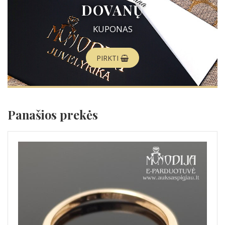
DOVANŲ
KUPONAS
PIRKTI
Panašios prekės