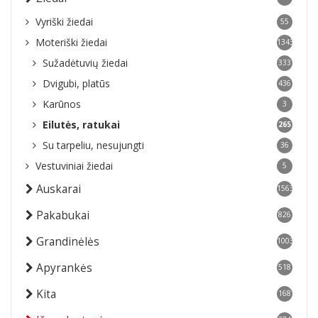
Vyriški žiedai
55
Moteriški žiedai
1343
Sužadėtuvių žiedai
333
Dvigubi, platūs
436
Karūnos
3
Eilutės, ratukai
265
Su tarpeliu, nesujungti
36
Vestuviniai žiedai
5
Auskarai
1563
Pakabukai
826
Grandinėlės
1003
Apyrankės
518
Kita
168