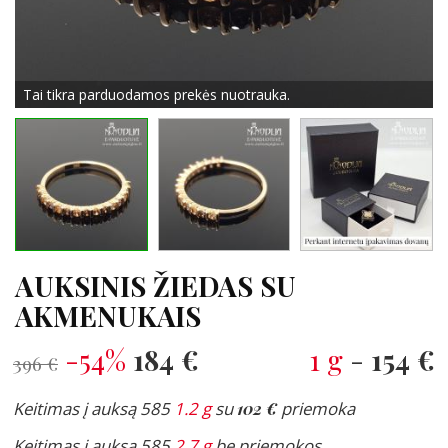
Tai tikra parduodamos prekės nuotrauka.
AUKSINIS ŽIEDAS SU
AKMENUKAIS
-54%
184 €
1 g
-
154 €
396 €
Keitimas į auksą 585
1.2 g
su
102 €
priemoka
Keitimas į auksą 585
2.7 g
be priemokos