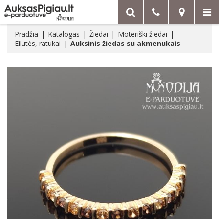
Pradžia
Katalogas
Žiedai
Moteriški žiedai
Eilutės, ratukai
Auksinis žiedas su akmenukais