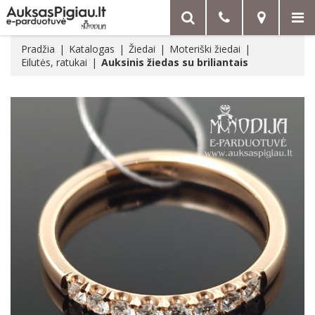
Pradžia
Katalogas
Žiedai
Moteriški žiedai
Eilutės, ratukai
Auksinis žiedas su briliantais