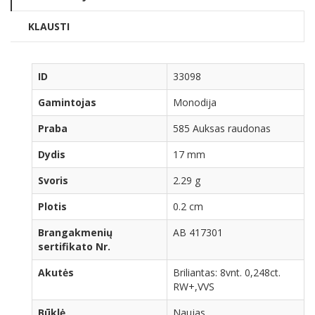
KLAUSTI
ID
33098
Gamintojas
Monodija
Praba
585 Auksas raudonas
Dydis
17 mm
Svoris
2.29 g
Plotis
0.2 cm
Brangakmenių
AB 417301
sertifikato Nr.
Akutės
Briliantas: 8vnt. 0,248ct.
RW+,VVS
Būklė
Naujas