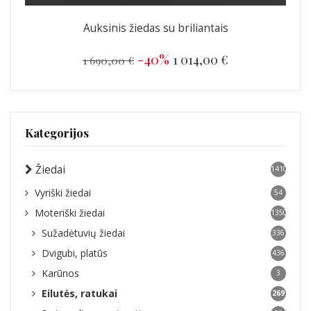
Auksinis žiedas su briliantais
-40%
1 014,00 €
1 690,00 €
Kategorijos
Žiedai
1410
Vyriški žiedai
54
Moteriški žiedai
1350
Sužadėtuvių žiedai
336
Dvigubi, platūs
436
Karūnos
3
Eilutės, ratukai
269