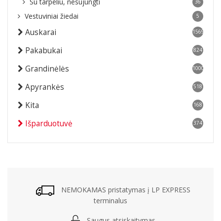
Su tarpeliu, nesujungti
36
Vestuviniai žiedai
5
Auskarai
1569
Pakabukai
824
Grandinėlės
1000
Apyrankės
518
Kita
168
Išparduotuvė
374
NEMOKAMAS pristatymas į LP EXPRESS
terminalus
Saugus atsiskaitymas