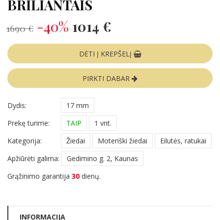
BRILIANTAIS
-40%
1014 €
1690 €
DĖTI Į KREPŠELĮ
PIRKTI DABAR
Dydis:
17 mm
Prekę turime:
TAIP
1 vnt.
Kategorija:
Žiedai
Moteriški žiedai
Eilutės, ratukai
Apžiūrėti galima:
Gedimino g. 2, Kaunas
Grąžinimo garantija
30
dienų.
INFORMACIJA