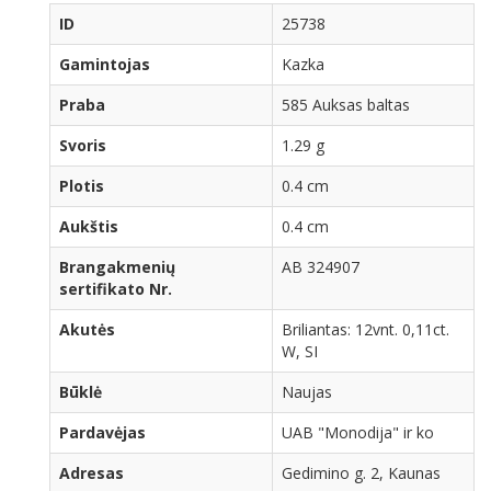
ID
25738
Gamintojas
Kazka
Praba
585 Auksas baltas
Svoris
1.29 g
Plotis
0.4 cm
Aukštis
0.4 cm
Brangakmenių
AB 324907
sertifikato Nr.
Akutės
Briliantas: 12vnt. 0,11ct.
W, SI
Būklė
Naujas
Pardavėjas
UAB "Monodija" ir ko
Adresas
Gedimino g. 2, Kaunas