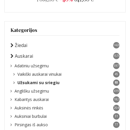
Kategorijos
Žiedai
1428
Auskarai
1570
Adatiniu užsegimu
597
Vaikiški auskarai vinukai
45
Užsukami su sriegiu
93
Anglišku užsegimu
419
Kabantys auskarai
182
Auksinės rinkės
264
Auksiniai burbulai
31
Pirsingas iš aukso
77