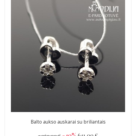
Balto aukso auskarai su briliantais
-40%
641,00 €
1 069,00 €