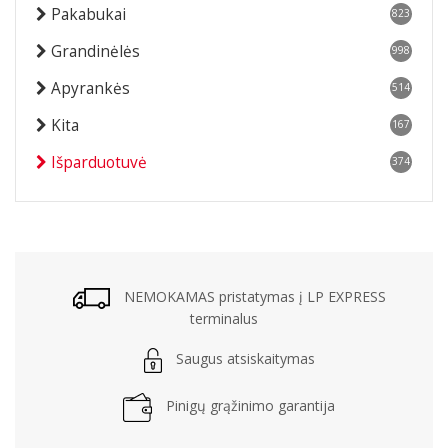
Pakabukai
823
Grandinėlės
998
Apyrankės
514
Kita
167
Išparduotuvė
374
NEMOKAMAS pristatymas į LP EXPRESS
terminalus
Saugus atsiskaitymas
Pinigų grąžinimo garantija