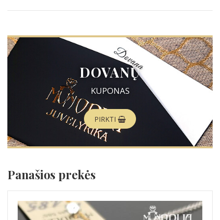
DOVANŲ
KUPONAS
PIRKTI
Panašios prekės