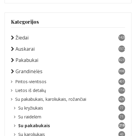
Kategorijos
Žiedai
1428
Auskarai
1572
Pakabukai
823
Grandinėlės
998
Pintos-vientisos
401
Lietos iš detalių
114
Su pakabukais, karoliukais, rožančiai
428
Su kryžiukais
77
Su raidelėm
71
Su pakabukais
219
Su karoliukais
43