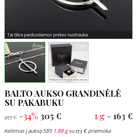
Tai tikra parduodamos prekės nuotrauka.
BALTO AUKSO GRANDINĖLĖ
SU PAKABUKU
-34%
305 €
1 g
-
163 €
457 €
Keitimas į auksą 585
1.88 g
su
175 €
priemoka