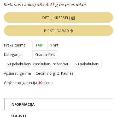
Keitimas į auksą 585
4.41 g
be priemokos
DĖTI Į KREPŠELĮ
PIRKTI DABAR
Prekę turime:
TAIP
1 vnt.
Kategorija:
Grandinėlės
Su pakabukais, karoliukais, rožančiai
Su pakabukais
Apžiūrėti galima:
Gedimino g. 2, Kaunas
Grąžinimo garantija
30
dienų.
INFORMACIJA
KLAUSTI