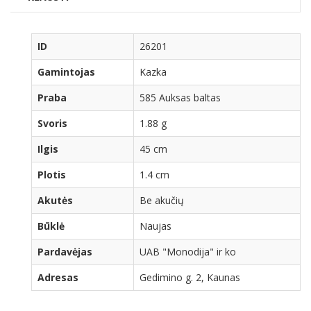
ID
26201
Gamintojas
Kazka
Praba
585 Auksas baltas
Svoris
1.88 g
Ilgis
45 cm
Plotis
1.4 cm
Akutės
Be akučių
Būklė
Naujas
Pardavėjas
UAB "Monodija" ir ko
Adresas
Gedimino g. 2, Kaunas