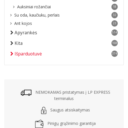
Auksiniai rožančiai
18
Su oda, kaučiuku, perlais
32
Ant kojos
23
Apyrankės
514
Kita
168
Išparduotuvė
374
NEMOKAMAS pristatymas į LP EXPRESS
terminalus
Saugus atsiskaitymas
Pinigų grąžinimo garantija