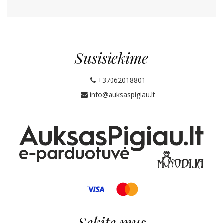
Susisiekime
+37062018801
info@auksaspigiau.lt
Sekite mus