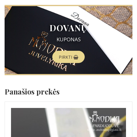
DOVANŲ
KUPONAS
PIRKTI
Panašios prekės