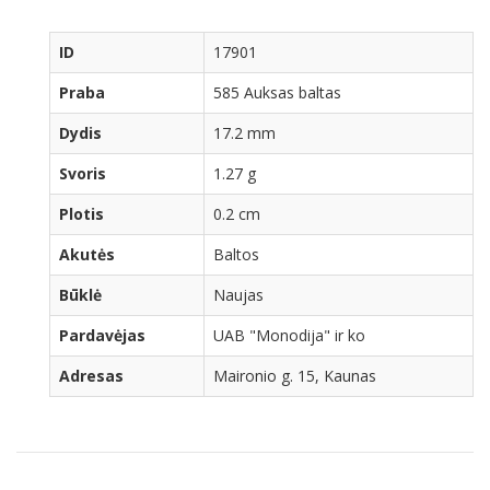
ID
17901
Praba
585 Auksas baltas
Dydis
17.2 mm
Svoris
1.27 g
Plotis
0.2 cm
Akutės
Baltos
Būklė
Naujas
Pardavėjas
UAB "Monodija" ir ko
Adresas
Maironio g. 15, Kaunas