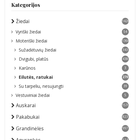
Kategorijos
Žiedai
1428
Vyriški žiedai
54
Moteriški žiedai
1368
Sužadėtuvių žiedai
343
Dvigubi, platūs
438
Karūnos
3
Eilutės, ratukai
270
Su tarpeliu, nesujungti
39
Vestuviniai žiedai
5
Auskarai
1570
Pakabukai
823
Grandinėlės
997
514