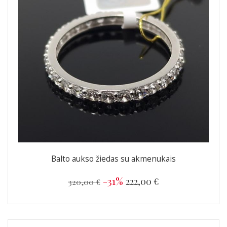
Balto aukso žiedas su akmenukais
-31%
222,00 €
320,00 €