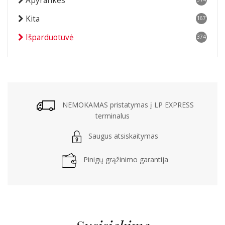
Apyrankės
Kita
167
Išparduotuvė
374
NEMOKAMAS pristatymas į LP EXPRESS
terminalus
Saugus atsiskaitymas
Pinigų grąžinimo garantija