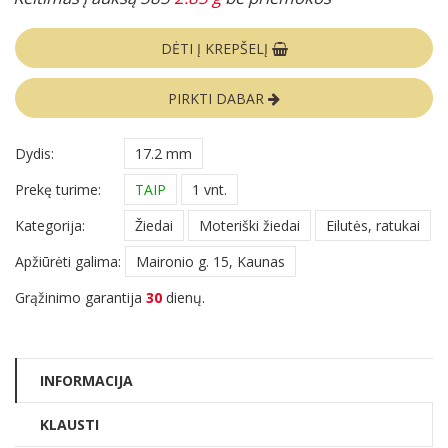
DĖTI Į KREPŠELĮ
PIRKTI DABAR
Dydis:
17.2 mm
Prekę turime:
TAIP
1 vnt.
Kategorija:
Žiedai
Moteriški žiedai
Eilutės, ratukai
Apžiūrėti galima:
Maironio g. 15, Kaunas
Grąžinimo garantija
30
dienų.
INFORMACIJA
KLAUSTI