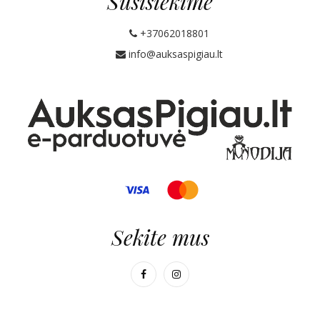
Susisiekime
+37062018801
info@auksaspigiau.lt
Sekite mus