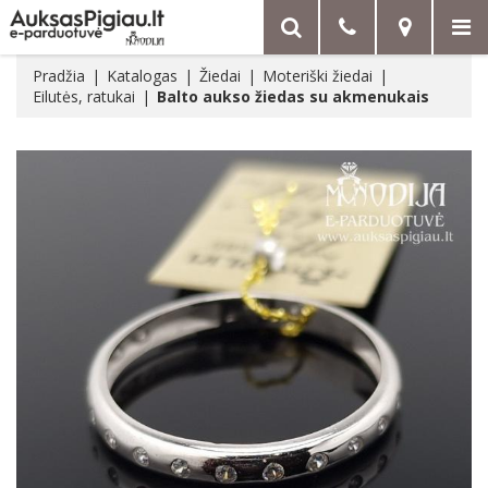
Pradžia
Katalogas
Žiedai
Moteriški žiedai
Eilutės, ratukai
Balto aukso žiedas su akmenukais