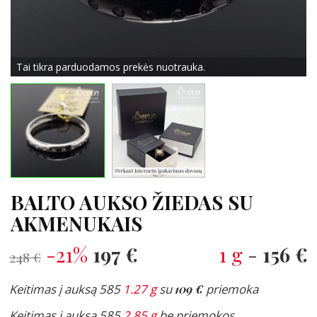
Tai tikra parduodamos prekės nuotrauka.
BALTO AUKSO ŽIEDAS SU
AKMENUKAIS
-21%
197 €
1 g
-
156 €
248 €
Keitimas į auksą 585
1.27 g
su
109 €
priemoka
Keitimas į auksą 585
2.85 g
be priemokos