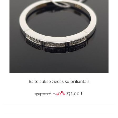
Balto aukso žiedas su briliantais
-40%
272,00 €
454,00 €