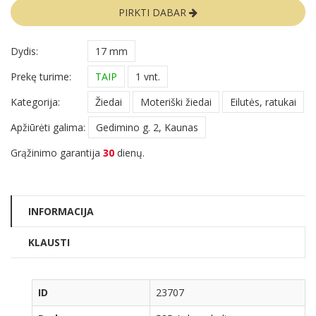
PIRKTI DABAR
Dydis:
17 mm
Prekę turime:
TAIP
1 vnt.
Kategorija:
Žiedai
Moteriški žiedai
Eilutės, ratukai
Apžiūrėti galima:
Gedimino g. 2, Kaunas
Grąžinimo garantija
30
dienų.
INFORMACIJA
KLAUSTI
ID
23707