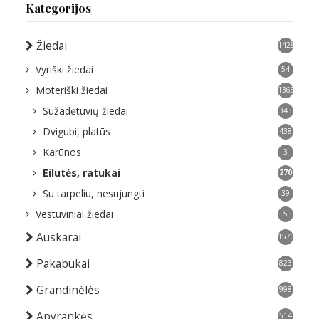
Kategorijos
Žiedai
1428
Vyriški žiedai
54
Moteriški žiedai
1368
Sužadėtuvių žiedai
343
Dvigubi, platūs
438
Karūnos
3
Eilutės, ratukai
270
Su tarpeliu, nesujungti
39
Vestuviniai žiedai
5
Auskarai
1570
Pakabukai
823
Grandinėlės
998
Apyrankės
514