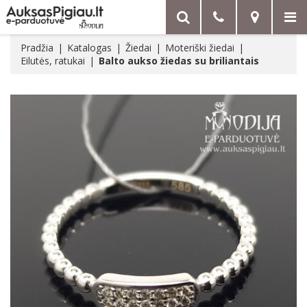
Pradžia
Katalogas
Žiedai
Moteriški žiedai
Eilutės, ratukai
Balto aukso žiedas su briliantais