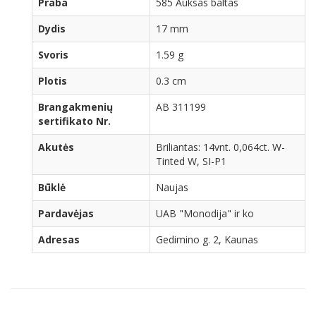
Praba
585 Auksas baltas
Dydis
17 mm
Svoris
1.59 g
Plotis
0.3 cm
Brangakmenių
AB 311199
sertifikato Nr.
Akutės
Briliantas: 14vnt. 0,064ct. W-
Tinted W, SI-P1
Būklė
Naujas
Pardavėjas
UAB "Monodija" ir ko
Adresas
Gedimino g. 2, Kaunas