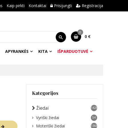
us
Kaip pirkti
Kontaktai
Prisijungti
Registracija
0
0 €
APYRANKĖS
KITA
IŠPARDUOTUVĖ
Kategorijos
Žiedai
1428
Vyriški žiedai
54
Moteriški žiedai
R
1368