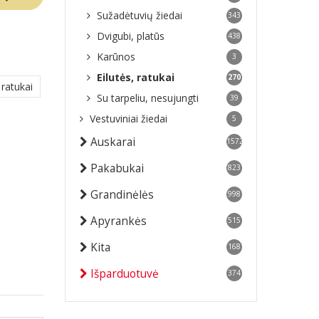
Sužadėtuvių žiedai
343
Dvigubi, platūs
438
Karūnos
3
Eilutės, ratukai
270
 ratukai
Su tarpeliu, nesujungti
39
Vestuviniai žiedai
5
Auskarai
1572
Pakabukai
823
Grandinėlės
998
Apyrankės
515
Kita
168
Išparduotuvė
374