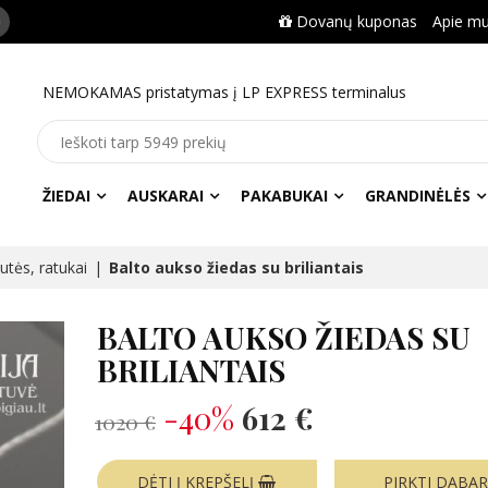
Dovanų kuponas
Apie m
NEMOKAMAS pristatymas į LP EXPRESS terminalus
ŽIEDAI
AUSKARAI
PAKABUKAI
GRANDINĖLĖS
lutės, ratukai
Balto aukso žiedas su briliantais
BALTO AUKSO ŽIEDAS SU
BRILIANTAIS
-40%
612 €
1020 €
DĖTI Į KREPŠELĮ
PIRKTI DABA