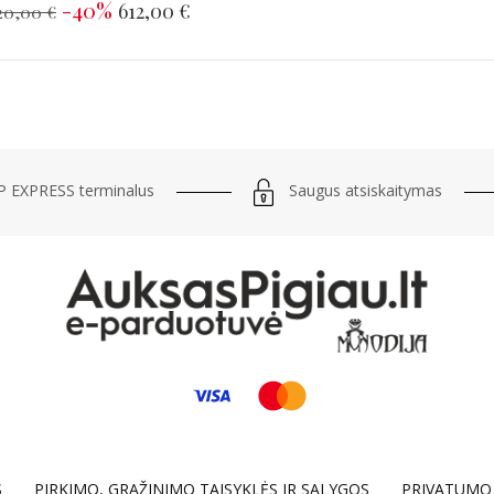
-40%
612,00 €
20,00 €
Saugus atsiskaitymas
 EXPRESS terminalus
S
PIRKIMO, GRĄŽINIMO TAISYKLĖS IR SĄLYGOS
PRIVATUMO 