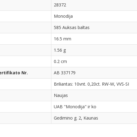
28372
Monodija
585 Auksas baltas
16.5 mm
1.56 g
0.2 cm
tifikato Nr.
AB 337179
Briliantas: 10vnt. 0,20ct. RW-W, VVS-SI
Naujas
UAB "Monodija" ir ko
Gedimino g. 2, Kaunas