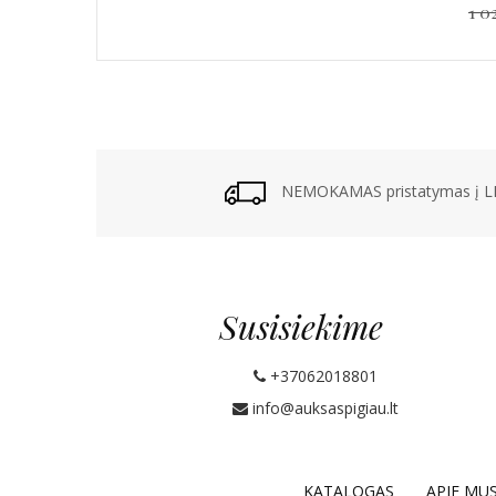
1 0
NEMOKAMAS pristatymas į LP
Susisiekime
+37062018801
info@auksaspigiau.lt
KATALOGAS
APIE MU