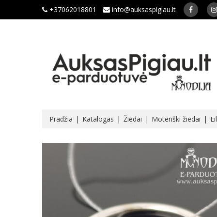
+37062018801
info@auksaspigiau.lt
Pradžia
Katalogas
Žiedai
Moteriški žiedai
Ei