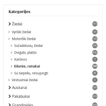
Kategorijos
Žiedai
1410
Vyriški žiedai
54
Moteriški žiedai
1350
Sužadėtuvių žiedai
336
Dvigubi, platūs
436
Karūnos
3
Eilutės, ratukai
269
Su tarpeliu, nesujungti
36
Vestuviniai žiedai
5
Auskarai
1569
Pakabukai
824
Grandinėlės
1000