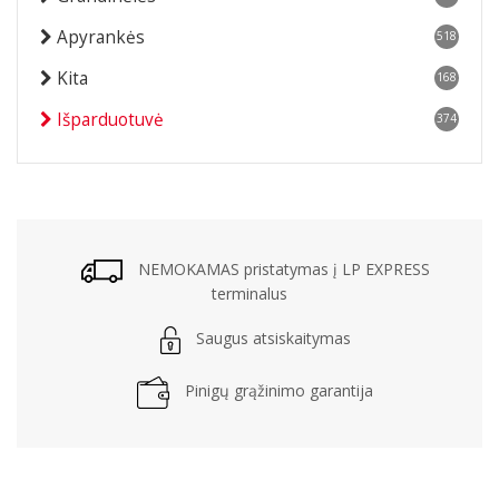
Apyrankės
518
Kita
168
Išparduotuvė
374
NEMOKAMAS pristatymas į LP EXPRESS
terminalus
Saugus atsiskaitymas
Pinigų grąžinimo garantija