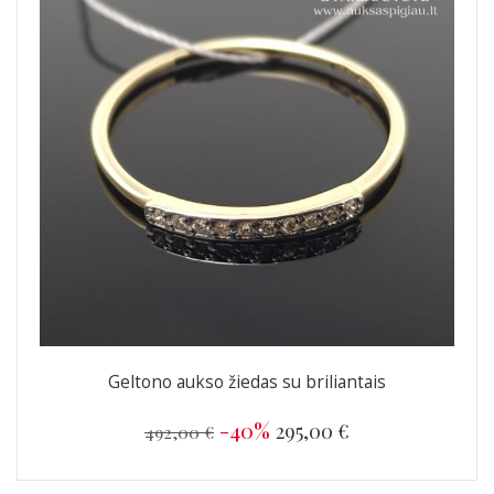
Geltono aukso žiedas su briliantais
-40%
295,00 €
492,00 €