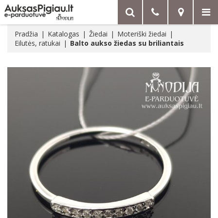
Pradžia
Katalogas
Žiedai
Moteriški žiedai
Eilutės, ratukai
Balto aukso žiedas su briliantais