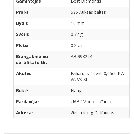
Gamintojas
Best Diamonds
Praba
585 Auksas baltas
Dydis
16 mm
Svoris
0.72 g
Plotis
0.2 cm
Brangakmenių
AB 398294
sertifikato Nr.
Akutės
Briliantas: 10vnt. 0,05ct. RW-
W, VS-SI
Būklė
Naujas
Pardavėjas
UAB "Monodija" ir ko
Adresas
Gedimino g. 2, Kaunas