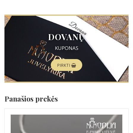
DOVANŲ
KUPONAS
PIRKTI
Panašios prekės