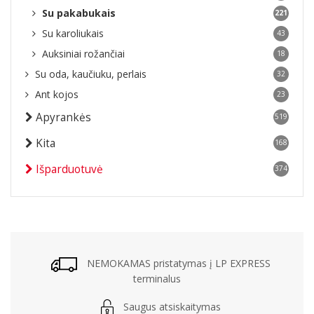
Su pakabukais
221
Su karoliukais
43
Auksiniai rožančiai
18
Su oda, kaučiuku, perlais
32
Ant kojos
23
Apyrankės
519
Kita
168
Išparduotuvė
374
NEMOKAMAS pristatymas į LP EXPRESS
terminalus
Saugus atsiskaitymas