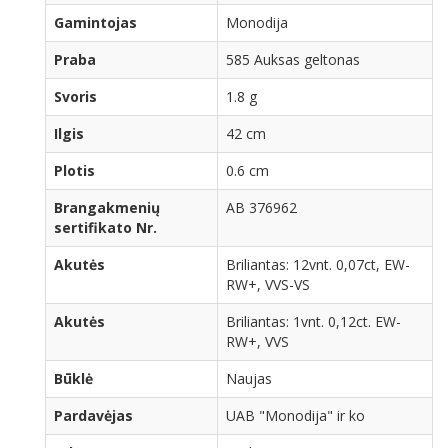
Gamintojas
Monodija
Praba
585 Auksas geltonas
Svoris
1.8 g
Ilgis
42 cm
Plotis
0.6 cm
Brangakmenių
AB 376962
sertifikato Nr.
Akutės
Briliantas: 12vnt. 0,07ct, EW-
RW+, VVS-VS
Akutės
Briliantas: 1vnt. 0,12ct. EW-
RW+, VVS
Būklė
Naujas
Pardavėjas
UAB "Monodija" ir ko