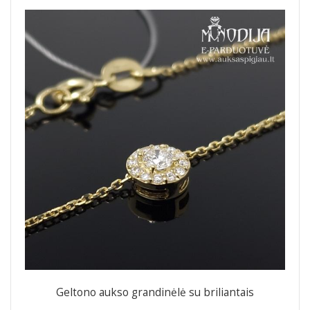
Geltono aukso grandinėlė su briliantais