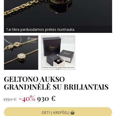
Tai tikra parduodamos prekės nuotrauka.
GELTONO AUKSO
GRANDINĖLĖ SU BRILIANTAIS
-40%
930 €
1550 €
DĖTI Į KREPŠELĮ