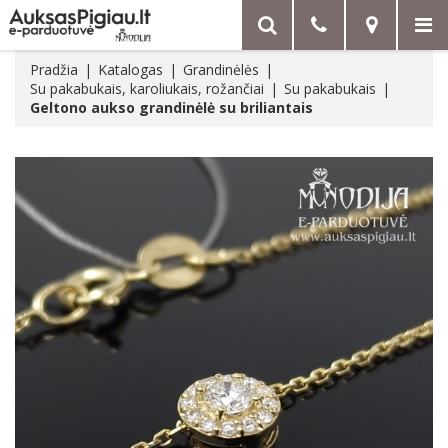
Pradžia
Katalogas
Grandinėlės
Su pakabukais, karoliukais, rožančiai
Su pakabukais
Geltono aukso grandinėlė su briliantais