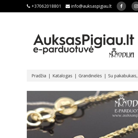
+37062018801
info@auksaspigiau.lt
Pradžia
Katalogas
Grandinėlės
Su pakabukais, 