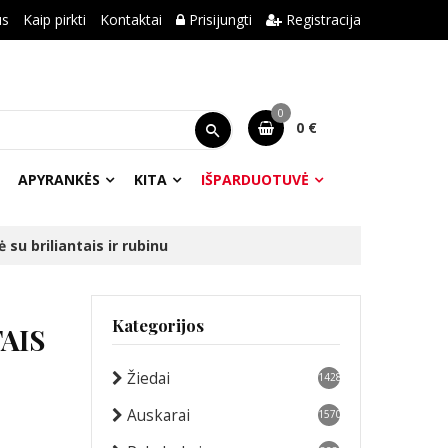
us
Kaip pirkti
Kontaktai
Prisijungti
Registracija
0
0 €
APYRANKĖS
KITA
IŠPARDUOTUVĖ
su briliantais ir rubinu
Kategorijos
AIS
Žiedai
1428
Auskarai
1570