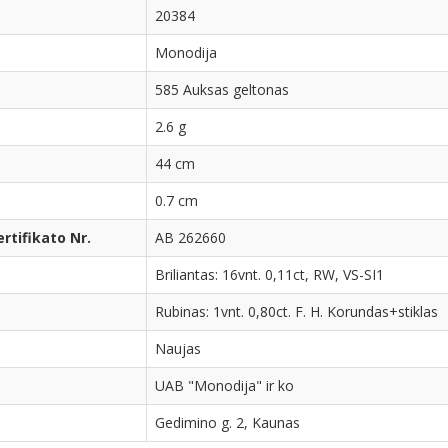
20384
Monodija
585 Auksas geltonas
2.6 g
44 cm
0.7 cm
tifikato Nr.
AB 262660
Briliantas: 16vnt. 0,11ct, RW, VS-SI1
Rubinas: 1vnt. 0,80ct. F. H. Korundas+stiklas
Naujas
UAB "Monodija" ir ko
Gedimino g. 2, Kaunas