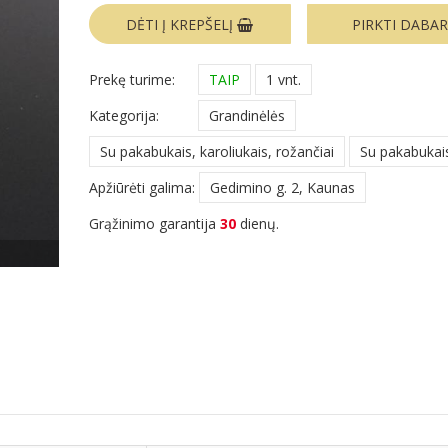
DĖTI Į KREPŠELĮ
PIRKTI DABA
Prekę turime:
TAIP
1 vnt.
Kategorija:
Grandinėlės
Su pakabukais, karoliukais, rožančiai
Su pakabukai
Apžiūrėti galima:
Gedimino g. 2, Kaunas
Grąžinimo garantija
30
dienų.