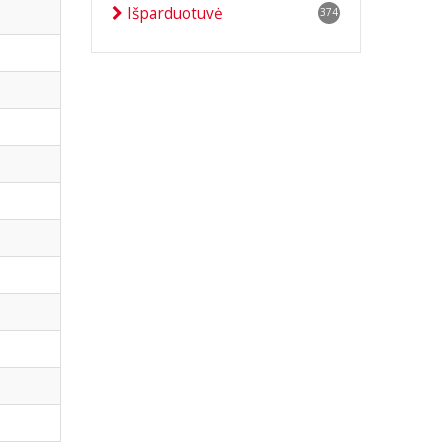
Išparduotuvė
374