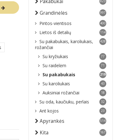
Pakabukai
823
R
Grandinėlės
997
Pintos-vientisos
400
Lietos iš detalių
114
Su pakabukais, karoliukais,
428
s
rožančiai
Su kryžiukais
77
Su raidelėm
71
Su pakabukais
219
Su karoliukais
43
Auksiniai rožančiai
18
Su oda, kaučiuku, perlais
32
Ant kojos
23
Apyrankės
514
Kita
167