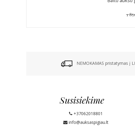
Balto aukso g
1 85
NEMOKAMAS pristatymas į LP
Susisiekime
+37062018801
info@auksaspigiau.lt