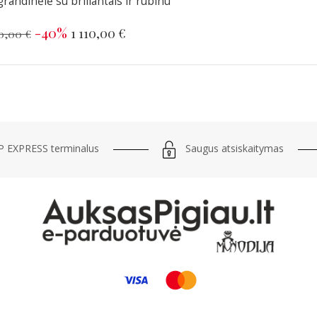
randinėlė su briliantais ir rubinu
-40%
1 110,00 €
0,00 €
Saugus atsiskaitymas
 EXPRESS terminalus