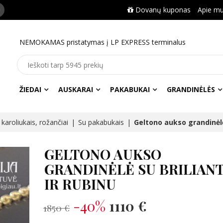
Dovanų kuponas
Apie m
NEMOKAMAS pristatymas į LP EXPRESS terminalus
ŽIEDAI
AUSKARAI
PAKABUKAI
GRANDINĖLĖS
karoliukais, rožančiai
Su pakabukais
Geltono aukso grandinėlė 
GELTONO AUKSO
GRANDINĖLĖ SU BRILIANT
IR RUBINU
-40%
1110 €
1850 €