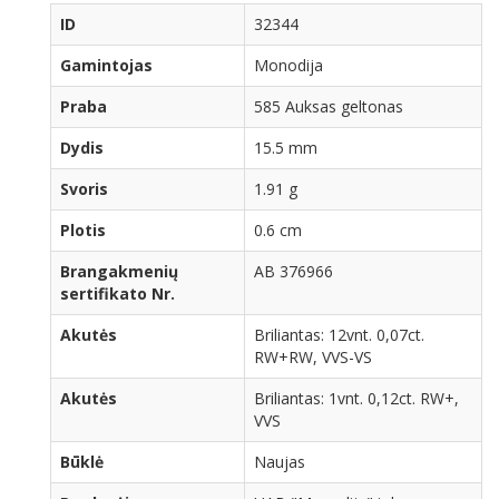
ID
32344
Gamintojas
Monodija
Praba
585 Auksas geltonas
Dydis
15.5 mm
Svoris
1.91 g
Plotis
0.6 cm
Brangakmenių
AB 376966
sertifikato Nr.
Akutės
Briliantas: 12vnt. 0,07ct.
RW+RW, VVS-VS
Akutės
Briliantas: 1vnt. 0,12ct. RW+,
VVS
Būklė
Naujas