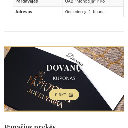
Pardavėjas
UAB "Monodija" ir ko
Adresas
Gedimino g. 2, Kaunas
DOVANŲ
KUPONAS
PIRKTI
Panašios prekės