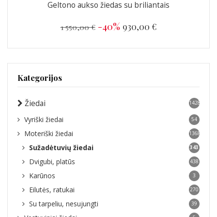
Geltono aukso žiedas su briliantais
-40%
930,00 €
1 550,00 €
Kategorijos
Žiedai
1428
Vyriški žiedai
54
Moteriški žiedai
1368
Sužadėtuvių žiedai
343
Dvigubi, platūs
438
Karūnos
3
Eilutės, ratukai
270
Su tarpeliu, nesujungti
39