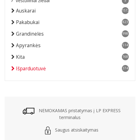
Vestuviniai žiedai
5
Auskarai
1572
Pakabukai
823
Grandinėlės
998
Apyrankės
514
Kita
168
Išparduotuvė
374
NEMOKAMAS pristatymas į LP EXPRESS
terminalus
Saugus atsiskaitymas