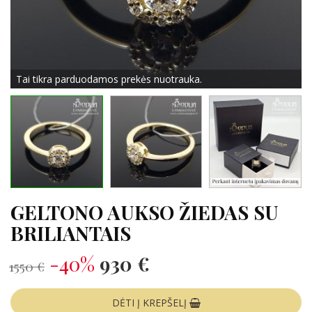
Tai tikra parduodamos prekės nuotrauka.
GELTONO AUKSO ŽIEDAS SU
BRILIANTAIS
-40%
930 €
1550 €
DĖTI Į KREPŠELĮ