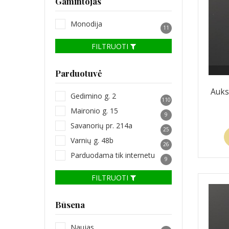
Gamintojas
Monodija
11
FILTRUOTI
Parduotuvė
Auks
Gedimino g. 2
110
Maironio g. 15
9
Savanorių pr. 214a
25
Varnių g. 48b
26
Parduodama tik internetu
9
FILTRUOTI
Būsena
Naujas