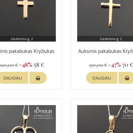
Gedimino g. 2
Gedimino g. 2
inis pakabukas Kryžiukas
Auksinis pakabukas Kryž
-48%
58 €
-47%
70 
110,00 €
130,00 €
DAUGIAU
DAUGIAU