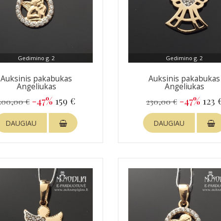
Gedimino g. 2
Gedimino g. 2
Auksinis pakabukas
Auksinis pakabukas
Angeliukas
Angeliukas
-47%
159 €
-47%
123 
300,00 €
230,00 €
DAUGIAU
DAUGIAU