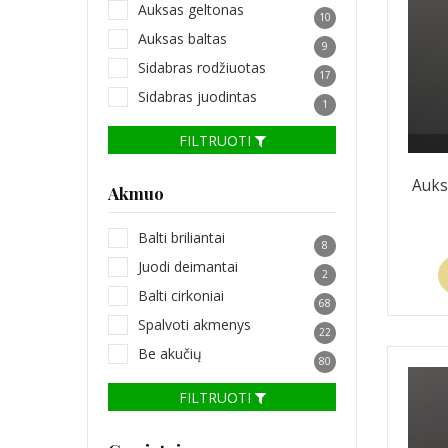
Auksas geltonas
10
Auksas baltas
9
Sidabras rodžiuotas
17
Sidabras juodintas
1
FILTRUOTI
Auks
Akmuo
Balti briliantai
8
Juodi deimantai
2
Balti cirkoniai
68
Spalvoti akmenys
22
Be akučių
80
FILTRUOTI