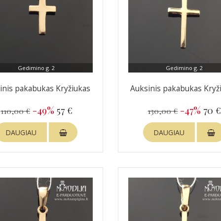
Gedimino g. 2
Gedimino g. 2
inis pakabukas Kryžiukas
Auksinis pakabukas Kryž
-49%
57 €
-47%
70 
110,00 €
130,00 €
DAUGIAU
DAUGIAU