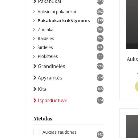
Pakabukai
823
Auksiniai pakabukai
362
Pakabukai krikštynoms
179
Zodiakai
99
Raidelės
96
Širdelės
60
Plokštelės
27
Auks
Grandinėlės
998
Apyrankės
514
Kita
168
Išparduotuvė
374
Metalas
Auksas raudonas
142