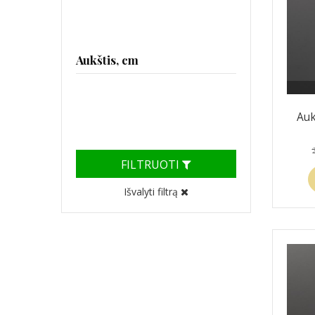
Aukštis, cm
Auk
FILTRUOTI
Išvalyti filtrą