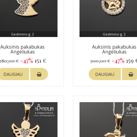
Gedimino g. 2
Gedimino g. 2
Auksinis pakabukas
Auksinis pakabukas
Angeliukas
Angeliukas
-47%
151 €
-47%
159 
280,00 €
300,00 €
DAUGIAU
DAUGIAU