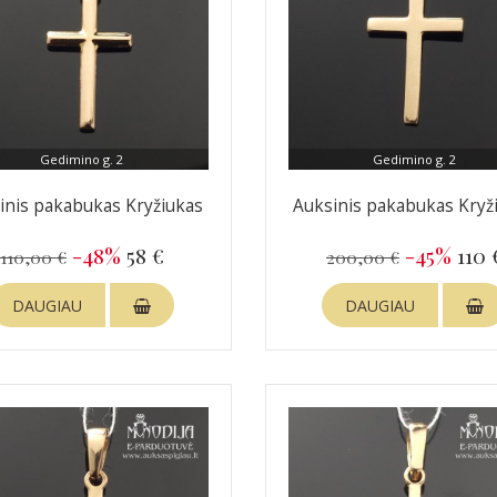
Gedimino g. 2
Gedimino g. 2
inis pakabukas Kryžiukas
Auksinis pakabukas Kryž
-48%
58 €
-45%
110 
110,00 €
200,00 €
DAUGIAU
DAUGIAU