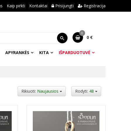
us
Kaip pirkti
Kontaktai
Prisijungti
Registracija
0
0 €
APYRANKĖS
KITA
IŠPARDUOTUVĖ
Rikiuoti:
Naujausios
Rodyti:
48