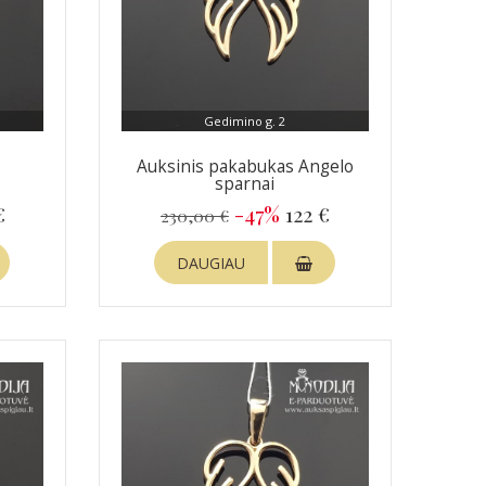
Gedimino g. 2
Auksinis pakabukas Angelo
sparnai
€
-47%
122 €
230,00 €
DAUGIAU