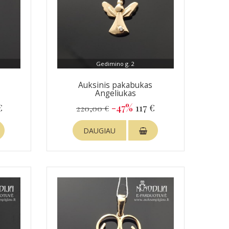
Gedimino g. 2
Auksinis pakabukas
Angeliukas
€
-47%
117 €
220,00 €
DAUGIAU