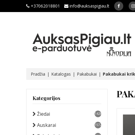
+37062018801
info@auksaspigiau.lt
Pradžia
Katalogas
Pakabukai
Pakabukai kri
PAK
Kategorijos
Žiedai
1428
Auskarai
1572