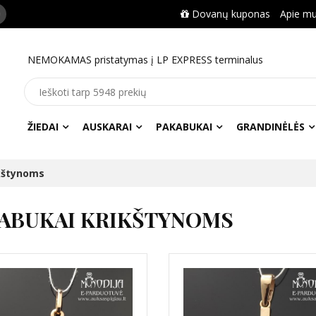
Dovanų kuponas
Apie m
NEMOKAMAS pristatymas į LP EXPRESS terminalus
ŽIEDAI
AUSKARAI
PAKABUKAI
GRANDINĖLĖS
kštynoms
ABUKAI KRIKŠTYNOMS