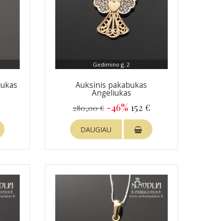
Gedimino g. 2
iukas
Auksinis pakabukas
Angeliukas
€
-46%
152 €
280,00 €
DAUGIAU