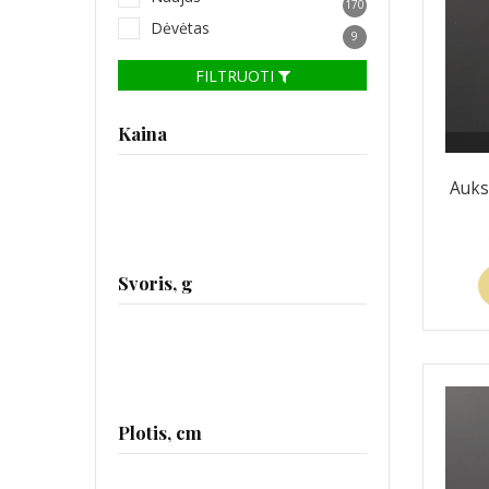
170
Dėvėtas
9
FILTRUOTI
Kaina
Auks
Svoris, g
Plotis, cm