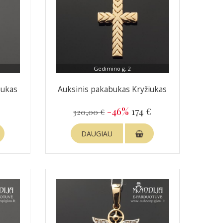
Gedimino g. 2
iukas
Auksinis pakabukas Kryžiukas
€
-46%
174 €
320,00 €
DAUGIAU