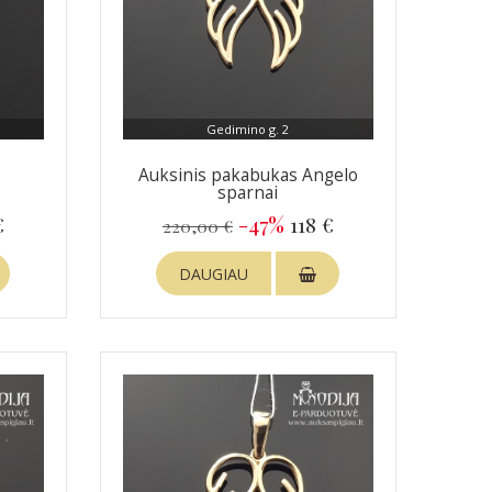
Gedimino g. 2
Auksinis pakabukas Angelo
sparnai
€
-47%
118 €
220,00 €
DAUGIAU