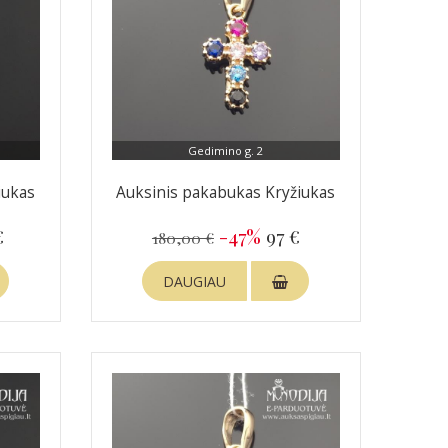
Gedimino g. 2
iukas
Auksinis pakabukas Kryžiukas
€
-47%
97 €
180,00 €
DAUGIAU