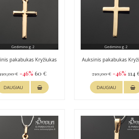
Gedimino g. 2
Gedimino g. 2
inis pakabukas Kryžiukas
Auksinis pakabukas Kryž
-46%
60 €
-46%
114 
110,00 €
210,00 €
DAUGIAU
DAUGIAU