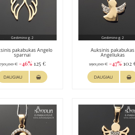
Gedimino g. 2
Gedimino g. 2
sinis pakabukas Angelo
Auksinis pakabukas
sparnai
Angeliukas
-46%
125 €
-47%
102 
230,00 €
190,00 €
DAUGIAU
DAUGIAU