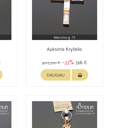
Maironio g. 15
Auksinis Kryželis
€
-22%
316 €
402,00 €
DAUGIAU