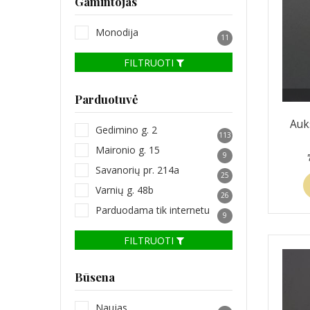
Gamintojas
Monodija
11
FILTRUOTI
Parduotuvė
Auk
Gedimino g. 2
113
Maironio g. 15
9
Savanorių pr. 214a
25
Varnių g. 48b
26
Parduodama tik internetu
9
FILTRUOTI
Būsena
Naujas