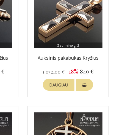
Gedimino g. 2
žius
Auksinis pakabukas Kryžius
 €
-18%
849 €
1 032,00 €
DAUGIAU