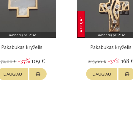
AKCIJA!
Savanorių pr. 214a
Savanorių pr. 214a
Pakabukas kryželis
Pakabukas kryželis
-37%
109 €
-37%
168 
172,00 €
265,00 €
DAUGIAU
DAUGIAU