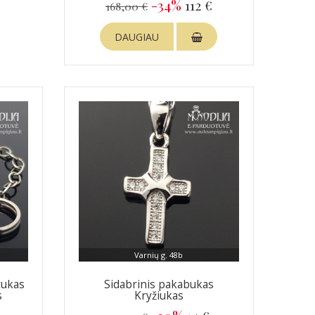
-34%
112 €
168,00 €
DAUGIAU
Varnių g. 48b
tukas
Sidabrinis pakabukas
s
Kryžiukas