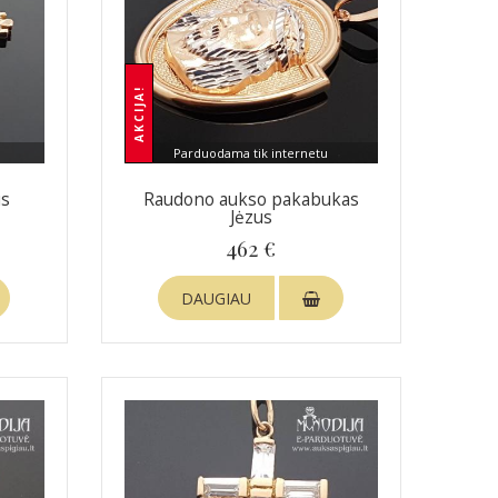
AKCIJA!
Parduodama tik internetu
us
Raudono aukso pakabukas
Jėzus
462 €
DAUGIAU