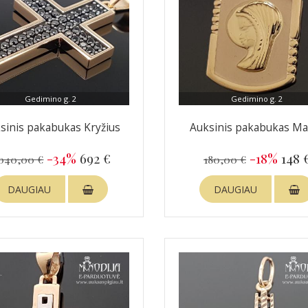
Gedimino g. 2
Gedimino g. 2
sinis pakabukas Kryžius
Auksinis pakabukas Ma
-34%
692 €
-18%
148 
 040,00 €
180,00 €
DAUGIAU
DAUGIAU