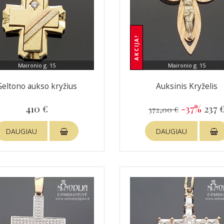
AKCIJA!
Maironio g. 15
Maironio g. 15
Geltono aukso kryžius
Auksinis Kryželis
410 €
-37%
237 
372,00 €
DAUGIAU
DAUGIAU