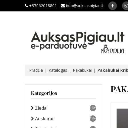
+37062018801
info@auksaspigiau.lt
Pradžia
Katalogas
Pakabukai
Pakabukai kri
PAK
Kategorijos
Žiedai
1404
Auskarai
1564