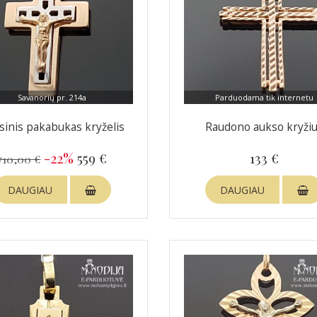
Savanorių pr. 214a
Parduodama tik internetu
sinis pakabukas kryželis
Raudono aukso kryži
-22%
559 €
133 €
710,00 €
DAUGIAU
DAUGIAU