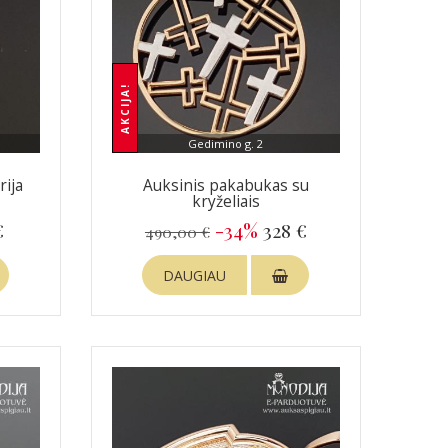
AKCIJA!
Gedimino g. 2
rija
Auksinis pakabukas su
kryželiais
€
-34%
328 €
490,00 €
DAUGIAU