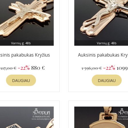
Varnių g. 48b
Varnių g. 48b
sinis pakabukas Kryžius
Auksinis pakabukas Kry
-22%
880 €
-22%
1099
 117,00 €
1 396,00 €
DAUGIAU
DAUGIAU