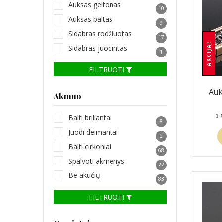
Auksas geltonas
10
Auksas baltas
9
Sidabras rodžiuotas
17
AKCIJA!
Sidabras juodintas
1
FILTRUOTI
Auk
Akmuo
1
Balti briliantai
8
Juodi deimantai
2
Balti cirkoniai
68
Spalvoti akmenys
22
Be akučių
83
FILTRUOTI