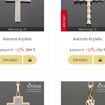
AKCIJA!
Maironio g. 15
Maironio g. 15
Auksinis Kryželis
Auksinis Kryželis
-37%
266 €
-37%
279 
419,00 €
439,00 €
DAUGIAU
DAUGIAU