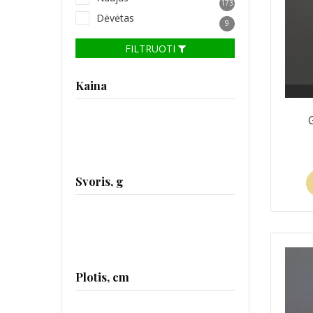
173
Dėvėtas
9
FILTRUOTI
Kaina
Svoris, g
Plotis, cm