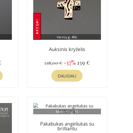
AKCIJA!
Varnių g. 48b
Auksinis kryželis
€
-37%
139 €
218,00 €
DAUGIAU
Maironio g. 15
Pakabukas angeliukas su
brilliantu