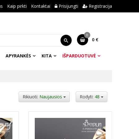
us
Kaip pirkti
Kontaktai
Prisijungti
Registracija
0
0 €
APYRANKĖS
KITA
IŠPARDUOTUVĖ
Rikiuoti:
Naujausios
Rodyti:
48