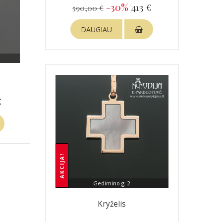
-30%
413 €
590,00 €
DAUGIAU
€
AKCIJA!
Gedimino g. 2
Kryželis