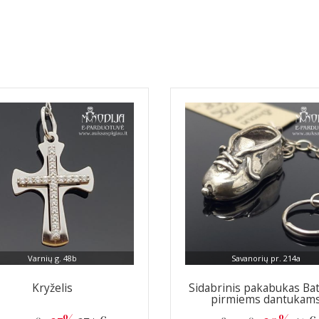
Varnių g. 48b
Savanorių pr. 214a
Kryželis
Sidabrinis pakabukas Ba
pirmiems dantukam