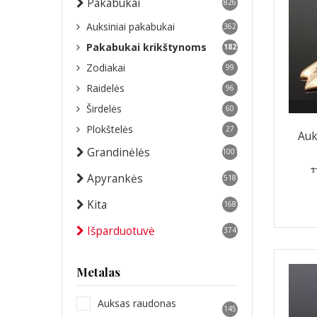
Pakabukai
826
Auksiniai pakabukai
362
Pakabukai krikštynoms
182
Zodiakai
99
Raidelės
96
Širdelės
60
Plokštelės
27
Auk
Grandinėlės
1001
1
Apyrankės
518
Kita
168
Išparduotuvė
374
Metalas
Auksas raudonas
145