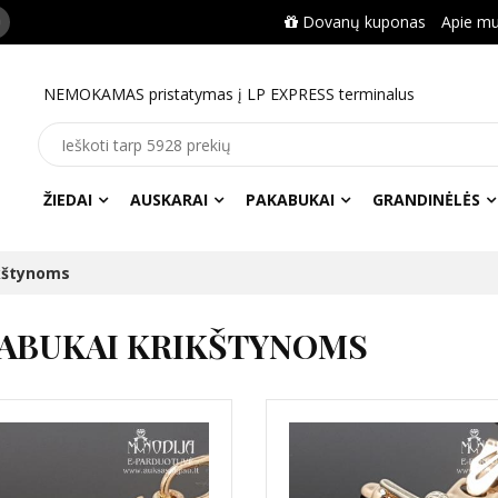
Dovanų kuponas
Apie m
NEMOKAMAS pristatymas į LP EXPRESS terminalus
ŽIEDAI
AUSKARAI
PAKABUKAI
GRANDINĖLĖS
kštynoms
ABUKAI KRIKŠTYNOMS