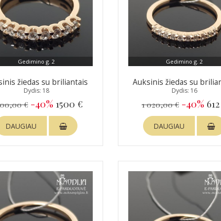
Gedimino g. 2
Gedimino g. 2
inis žiedas su briliantais
Auksinis žiedas su brilia
Dydis: 18
Dydis: 16
-40%
1500 €
-40%
612
500,00 €
1 020,00 €
DAUGIAU
DAUGIAU