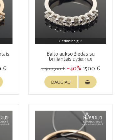
Gedimino g. 2
ntais
Balto aukso žiedas su
briliantais
Dydis: 16.8
0 €
-40%
1500 €
2 500,00 €
DAUGIAU