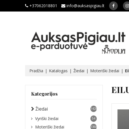
+37062018801
info@auksaspigiau.lt
Pradžia
Katalogas
Žiedai
Moteriški žiedai
Ei
EIL
Kategorijos
Žiedai
1428
Vyriški žiedai
54
Moteriški žiedai
1368