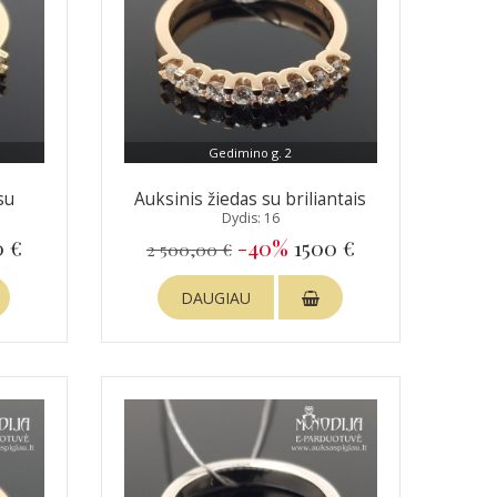
Gedimino g. 2
su
Auksinis žiedas su briliantais
Dydis: 16
0 €
-40%
1500 €
2 500,00 €
DAUGIAU