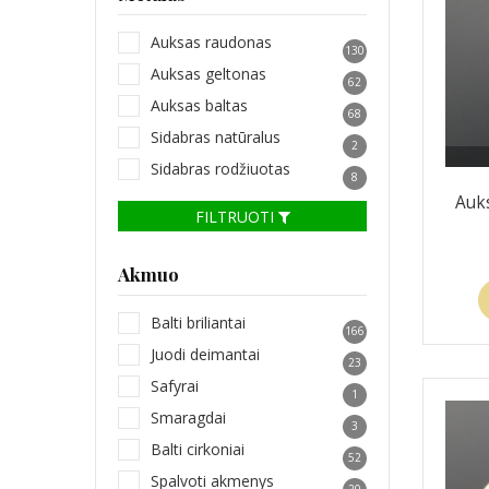
Auksas raudonas
130
Auksas geltonas
62
Auksas baltas
68
Sidabras natūralus
2
Sidabras rodžiuotas
8
Auks
FILTRUOTI
Akmuo
Balti briliantai
166
Juodi deimantai
23
Safyrai
1
Smaragdai
3
Balti cirkoniai
52
Spalvoti akmenys
20