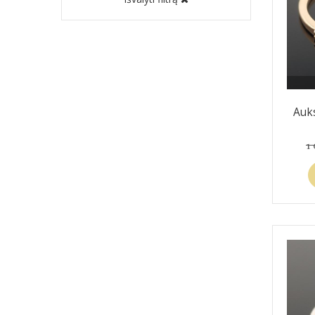
Auks
1