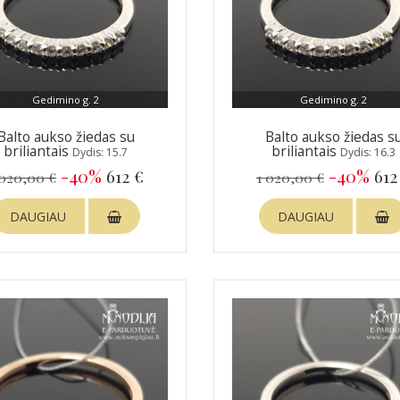
Gedimino g. 2
Gedimino g. 2
Balto aukso žiedas su
Balto aukso žiedas s
briliantais
briliantais
Dydis: 15.7
Dydis: 16.3
-40%
612 €
-40%
612
 020,00 €
1 020,00 €
DAUGIAU
DAUGIAU