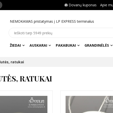
Dovanų kuponas
Apie m
NEMOKAMAS pristatymas į LP EXPRESS terminalus
ŽIEDAI
AUSKARAI
PAKABUKAI
GRANDINĖLĖS
lutės, ratukai
UTĖS, RATUKAI