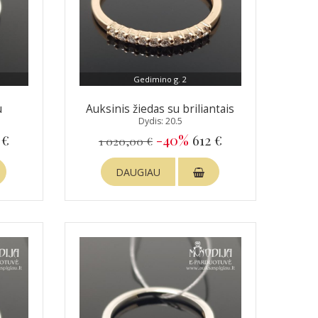
Gedimino g. 2
u
Auksinis žiedas su briliantais
Dydis: 20.5
 €
-40%
612 €
1 020,00 €
DAUGIAU