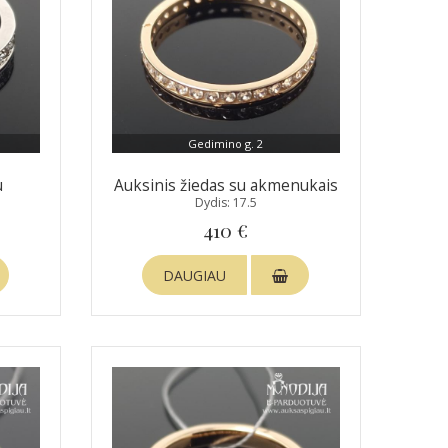
Gedimino g. 2
u
Auksinis žiedas su akmenukais
Dydis: 17.5
410 €
DAUGIAU