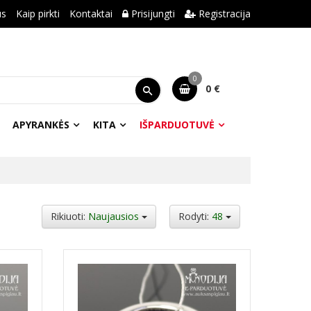
us
Kaip pirkti
Kontaktai
Prisijungti
Registracija
0
0 €
APYRANKĖS
KITA
IŠPARDUOTUVĖ
Rikiuoti:
Naujausios
Rodyti:
48