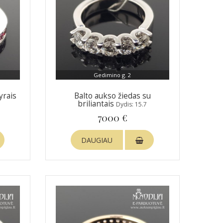
Gedimino g. 2
yrais
Balto aukso žiedas su
briliantais
Dydis: 15.7
7000 €
DAUGIAU