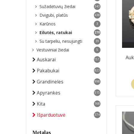
Sužadėtuvių žiedai
343
Dvigubi, platūs
438
Karūnos
3
Eilutės, ratukai
270
Su tarpeliu, nesujungti
39
Vestuviniai žiedai
5
Auk
Auskarai
1572
Pakabukai
823
Grandinėlės
998
Apyrankės
515
Kita
168
Išparduotuvė
374
Metalas