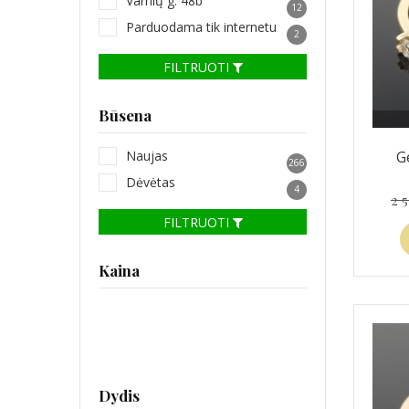
Varnių g. 48b
12
Parduodama tik internetu
2
FILTRUOTI
Būsena
Naujas
G
266
Dėvėtas
4
2 
FILTRUOTI
Kaina
Dydis