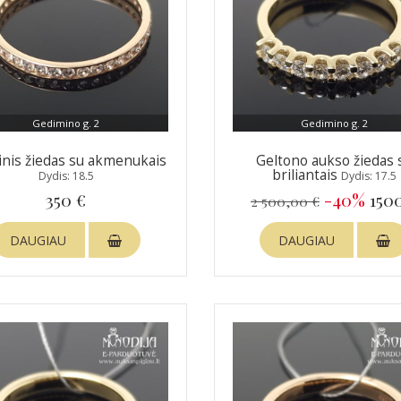
Gedimino g. 2
Gedimino g. 2
inis žiedas su akmenukais
Geltono aukso žiedas 
briliantais
Dydis: 18.5
Dydis: 17.5
350 €
-40%
150
2 500,00 €
DAUGIAU
DAUGIAU