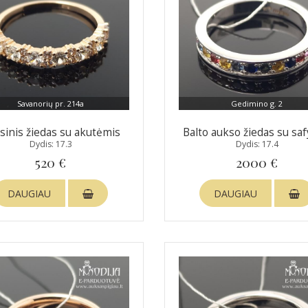
Savanorių pr. 214a
Gedimino g. 2
sinis žiedas su akutėmis
Balto aukso žiedas su saf
Dydis: 17.3
Dydis: 17.4
520 €
2000 €
DAUGIAU
DAUGIAU