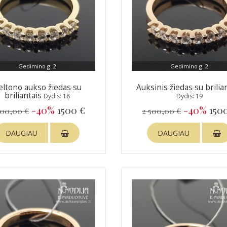
Gedimino g. 2
Gedimino g. 2
eltono aukso žiedas su
Auksinis žiedas su brilia
briliantais
Dydis: 18
Dydis: 19
-40%
1500 €
-40%
150
500,00 €
2 500,00 €
DAUGIAU
DAUGIAU