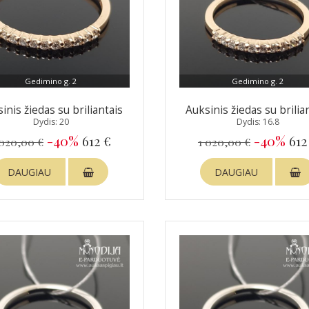
Gedimino g. 2
Gedimino g. 2
inis žiedas su briliantais
Auksinis žiedas su brilia
Dydis: 20
Dydis: 16.8
-40%
612 €
-40%
612
 020,00 €
1 020,00 €
DAUGIAU
DAUGIAU