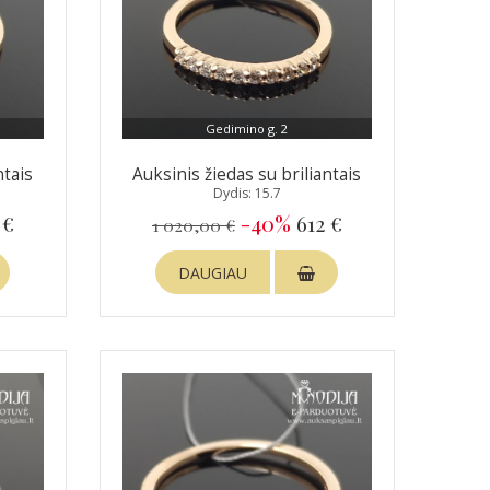
Gedimino g. 2
ntais
Auksinis žiedas su briliantais
Dydis: 15.7
 €
-40%
612 €
1 020,00 €
DAUGIAU