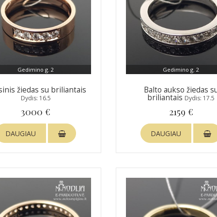
Gedimino g. 2
Gedimino g. 2
inis žiedas su briliantais
Balto aukso žiedas s
briliantais
Dydis: 16.5
Dydis: 17.5
3000 €
2159 €
DAUGIAU
DAUGIAU