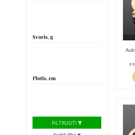
Svoris, g
Auks
2 
Plotis, cm
FILTRUOTI
Išvalyti filtrą