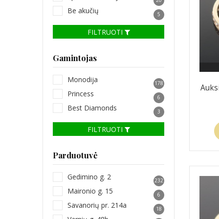
Be akučių
5
FILTRUOTI
Gamintojas
Monodija
178
Auks
Princess
6
Best Diamonds
3
FILTRUOTI
Parduotuvė
Gedimino g. 2
232
Maironio g. 15
6
Savanorių pr. 214a
18