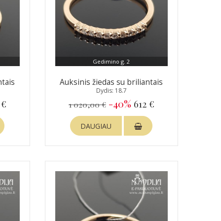
Gedimino g. 2
ntais
Auksinis žiedas su briliantais
Dydis: 18.7
 €
-40%
612 €
1 020,00 €
DAUGIAU