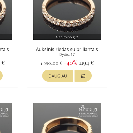
Gedimino g. 2
ntais
Auksinis žiedas su briliantais
Dydis: 17
 €
-40%
1194 €
1 990,00 €
DAUGIAU