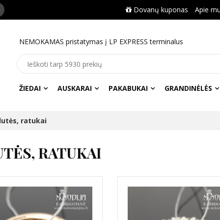
Dovanų kuponas
Apie m
NEMOKAMAS pristatymas į LP EXPRESS terminalus
ŽIEDAI
AUSKARAI
PAKABUKAI
GRANDINĖLĖS
lutės, ratukai
UTĖS, RATUKAI