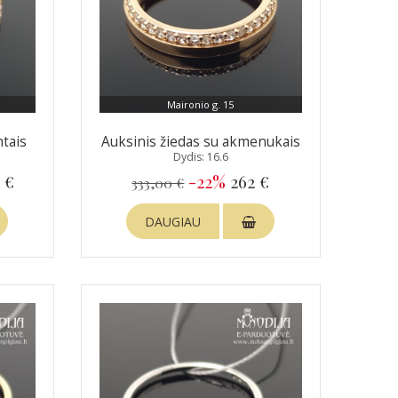
Maironio g. 15
ntais
Auksinis žiedas su akmenukais
Dydis: 16.6
 €
-22%
262 €
333,00 €
DAUGIAU