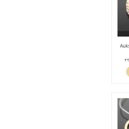
Auks
1 