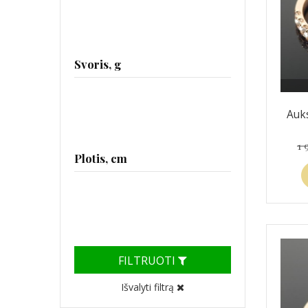
Svoris, g
Auks
1 
Plotis, cm
FILTRUOTI
Išvalyti filtrą