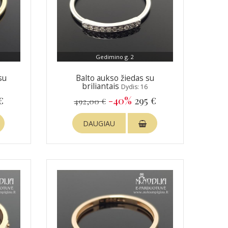
Gedimino g. 2
su
Balto aukso žiedas su
briliantais
Dydis: 16
€
-40%
295 €
492,00 €
DAUGIAU