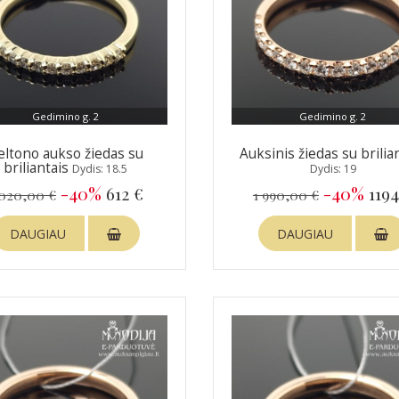
Gedimino g. 2
Gedimino g. 2
eltono aukso žiedas su
Auksinis žiedas su brilia
briliantais
Dydis: 18.5
Dydis: 19
-40%
612 €
-40%
1194
 020,00 €
1 990,00 €
DAUGIAU
DAUGIAU