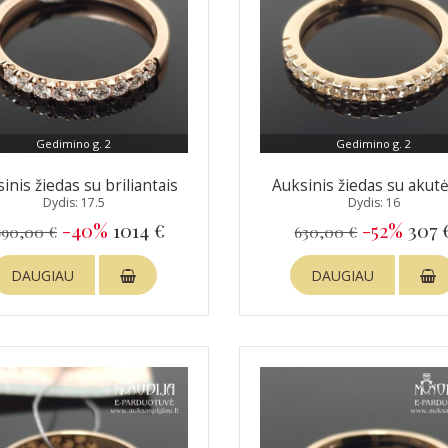
Gedimino g. 2
Gedimino g. 2
inis žiedas su briliantais
Auksinis žiedas su akut
Dydis: 17.5
Dydis: 16
-40%
1014 €
-52%
307 
690,00 €
630,00 €
DAUGIAU
DAUGIAU