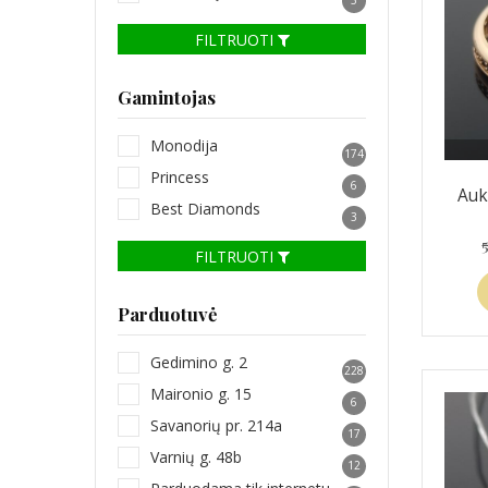
FILTRUOTI
Gamintojas
Monodija
174
Princess
6
Auk
Best Diamonds
3
FILTRUOTI
Parduotuvė
Gedimino g. 2
228
Maironio g. 15
6
Savanorių pr. 214a
17
Varnių g. 48b
12