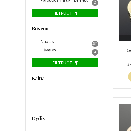
Parduodama tik internetu
2
FILTRUOTI
Būsena
Naujas
261
Dėvėtas
G
4
FILTRUOTI
1
Kaina
Dydis