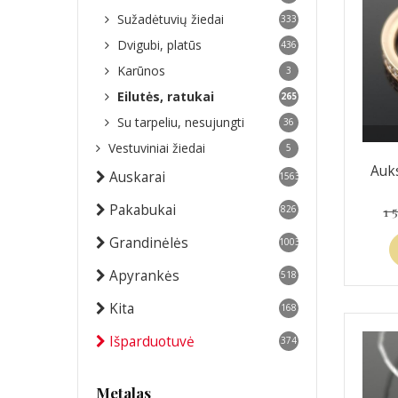
Sužadėtuvių žiedai
333
Dvigubi, platūs
436
Karūnos
3
Eilutės, ratukai
265
Su tarpeliu, nesujungti
36
Vestuviniai žiedai
5
Auks
Auskarai
1563
Pakabukai
1 
826
Grandinėlės
1003
Apyrankės
518
Kita
168
Išparduotuvė
374
Metalas