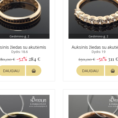
Gedimino g. 2
Gedimino g. 2
sinis žiedas su akutėmis
Auksinis žiedas su akut
Dydis: 18.6
Dydis: 19
-52%
284 €
-51%
311 
580,00 €
630,00 €
DAUGIAU
DAUGIAU