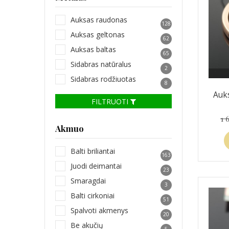
Auksas raudonas
128
Auksas geltonas
62
Auksas baltas
65
Sidabras natūralus
2
Sidabras rodžiuotas
8
Auks
FILTRUOTI
1 
Akmuo
Balti briliantai
163
Juodi deimantai
23
Smaragdai
3
Balti cirkoniai
51
Spalvoti akmenys
20
Be akučių
5