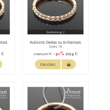
Gedimino g. 2
ntais
Auksinis žiedas su briliantais
Dydis: 18
 €
-40%
1194 €
1 990,00 €
DAUGIAU