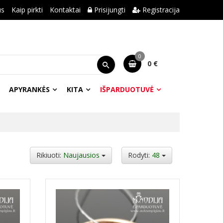
us
Kaip pirkti
Kontaktai
Prisijungti
Registracija
0
0 €
APYRANKĖS
KITA
IŠPARDUOTUVĖ
Rikiuoti:
Naujausios
Rodyti:
48