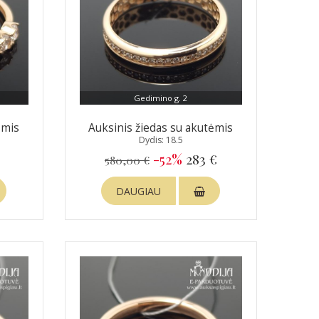
Gedimino g. 2
ėmis
Auksinis žiedas su akutėmis
Dydis: 18.5
€
-52%
283 €
580,00 €
DAUGIAU