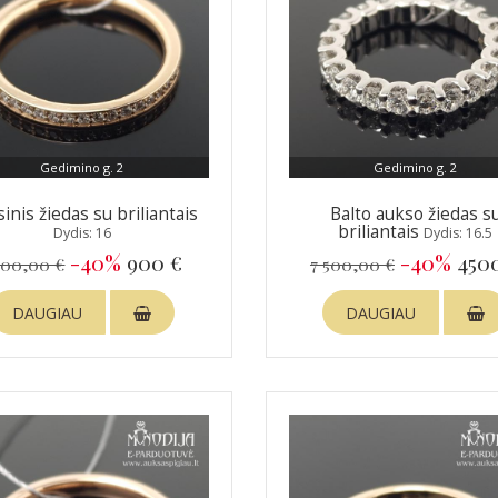
Gedimino g. 2
Gedimino g. 2
inis žiedas su briliantais
Balto aukso žiedas s
briliantais
Dydis: 16
Dydis: 16.5
-40%
900 €
-40%
450
500,00 €
7 500,00 €
DAUGIAU
DAUGIAU