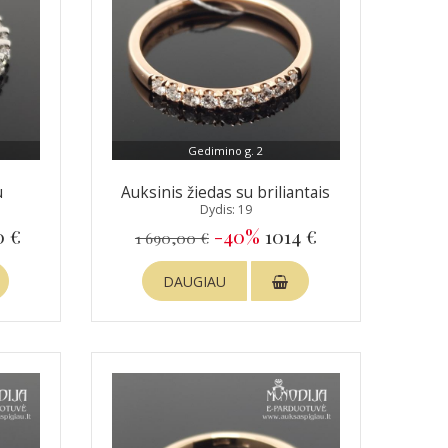
Gedimino g. 2
u
Auksinis žiedas su briliantais
Dydis: 19
0 €
-40%
1014 €
1 690,00 €
DAUGIAU