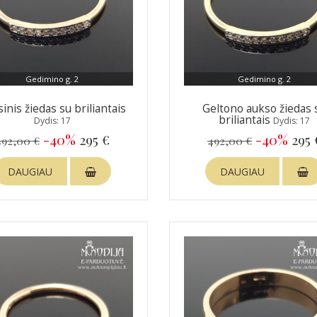
Gedimino g. 2
Gedimino g. 2
inis žiedas su briliantais
Geltono aukso žiedas 
briliantais
Dydis: 17
Dydis: 17
-40%
295 €
-40%
295 
492,00 €
492,00 €
DAUGIAU
DAUGIAU