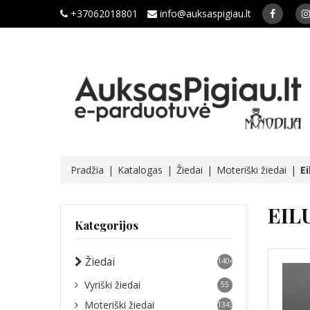
+37062018801
info@auksaspigiau.lt
Pradžia
Katalogas
Žiedai
Moteriški žiedai
Ei
EIL
Kategorijos
Žiedai
1404
Vyriški žiedai
55
Moteriški žiedai
1343