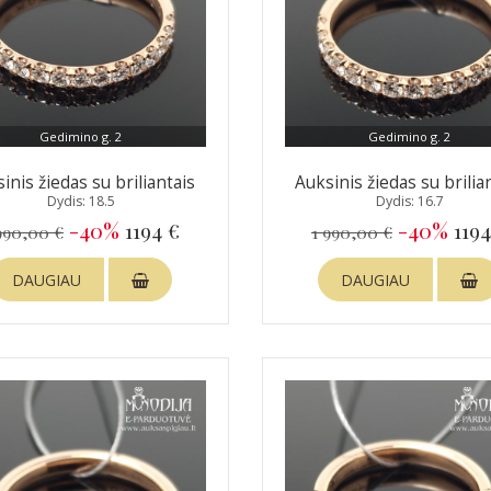
Gedimino g. 2
Gedimino g. 2
inis žiedas su briliantais
Auksinis žiedas su brilia
Dydis: 18.5
Dydis: 16.7
-40%
1194 €
-40%
1194
990,00 €
1 990,00 €
DAUGIAU
DAUGIAU