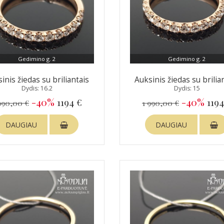
Gedimino g. 2
Gedimino g. 2
inis žiedas su briliantais
Auksinis žiedas su brilia
Dydis: 16.2
Dydis: 15
-40%
1194 €
-40%
1194
990,00 €
1 990,00 €
DAUGIAU
DAUGIAU