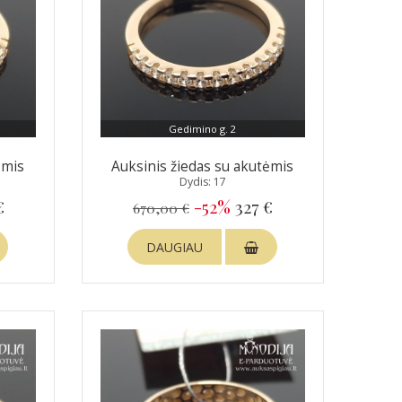
Gedimino g. 2
ėmis
Auksinis žiedas su akutėmis
Dydis: 17
€
-52%
327 €
670,00 €
DAUGIAU