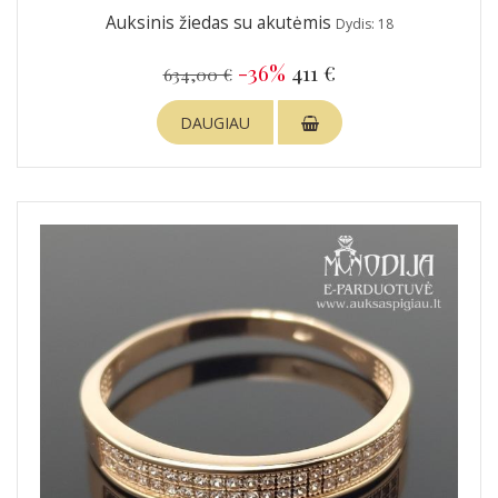
Auksinis žiedas su akutėmis
Dydis: 18
-36%
411 €
634,00 €
DAUGIAU