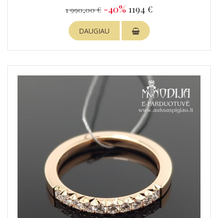
-40%
1194 €
1 990,00 €
DAUGIAU