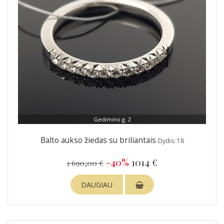
Gedimino g. 2
Balto aukso žiedas su briliantais
Dydis: 18
-40%
1014 €
1 690,00 €
DAUGIAU