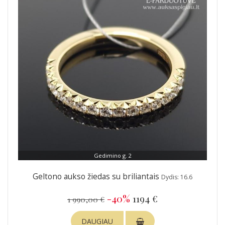
Gedimino g. 2
Geltono aukso žiedas su briliantais
Dydis: 16.6
-40%
1194 €
1 990,00 €
DAUGIAU