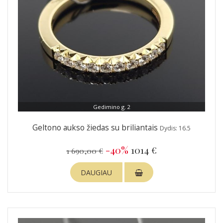
Gedimino g. 2
Geltono aukso žiedas su briliantais
Dydis: 16.5
-40%
1014 €
1 690,00 €
DAUGIAU