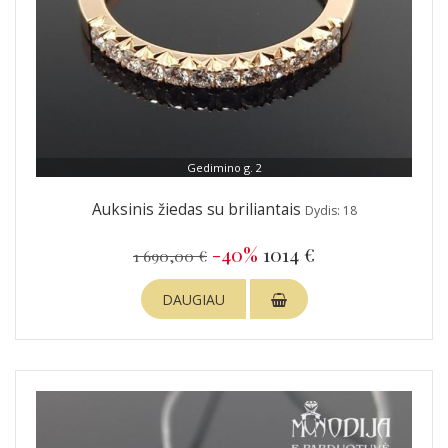
Gedimino g. 2
Auksinis žiedas su briliantais
Dydis: 18
-40%
1014 €
1 690,00 €
DAUGIAU