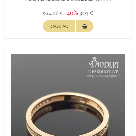
-40%
307 €
504,00 €
DAUGIAU