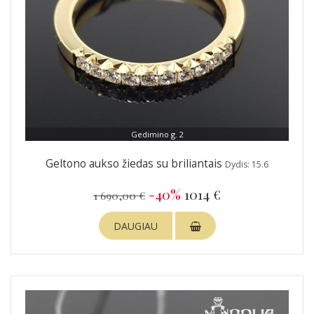
Gedimino g. 2
Geltono aukso žiedas su briliantais
Dydis: 15.6
-40%
1014 €
1 690,00 €
DAUGIAU