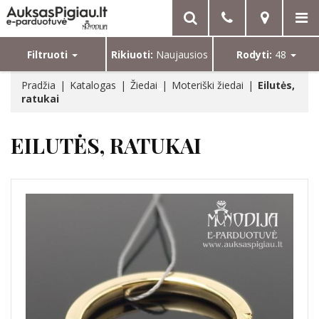
Filtruoti
Rikiuoti:
Naujausios
Rodyti:
48
Pradžia
Katalogas
Žiedai
Moteriški žiedai
Eilutės,
ratukai
EILUTĖS, RATUKAI