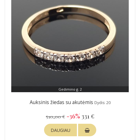
Gedimino g. 2
Auksinis žiedas su akutėmis
Dydis: 20
-36%
331 €
510,00 €
DAUGIAU