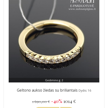
Gedimino g. 2
Geltono aukso žiedas su briliantais
Dydis: 16
-40%
1014 €
1 690,00 €