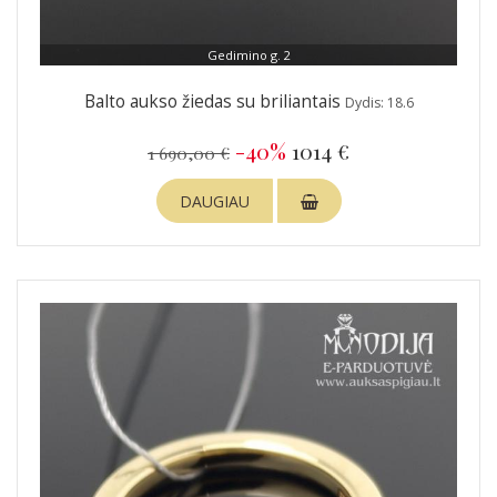
Gedimino g. 2
Balto aukso žiedas su briliantais
Dydis: 18.6
-40%
1014 €
1 690,00 €
DAUGIAU