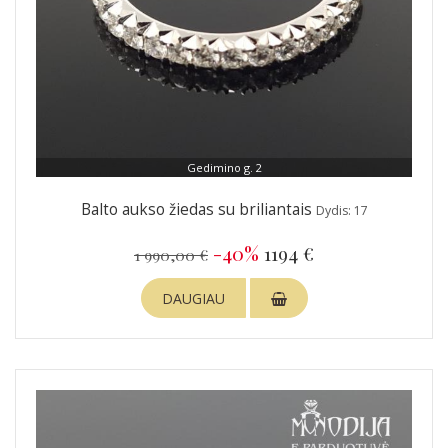
Gedimino g. 2
Balto aukso žiedas su briliantais
Dydis: 17
-40%
1194 €
1 990,00 €
DAUGIAU