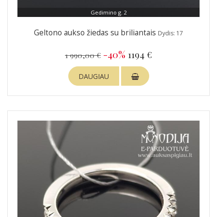
Gedimino g. 2
Geltono aukso žiedas su briliantais
Dydis: 17
-40%
1194 €
1 990,00 €
DAUGIAU