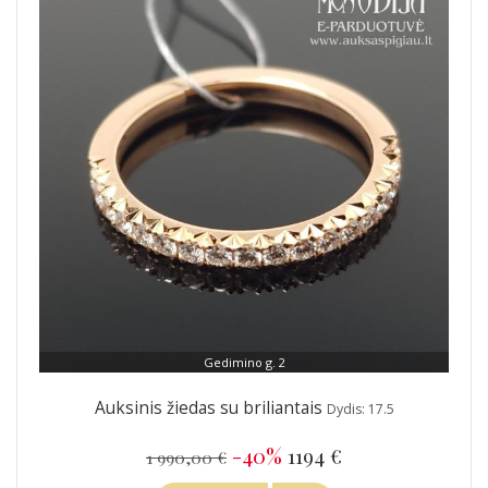
Gedimino g. 2
Auksinis žiedas su briliantais
Dydis: 17.5
-40%
1194 €
1 990,00 €