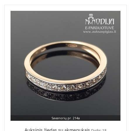
Savanorių pr. 214a
Auksinis žiedas su akmenukais
Dydis: 18