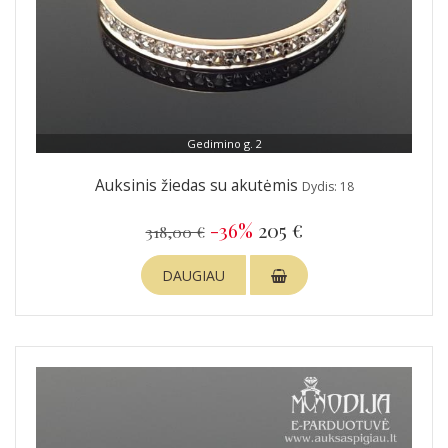
Gedimino g. 2
Auksinis žiedas su akutėmis
Dydis: 18
-36%
205 €
318,00 €
DAUGIAU