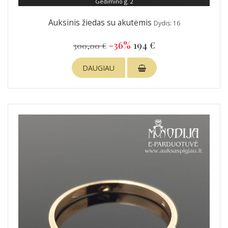
Gedimino g. 2
Auksinis žiedas su akutėmis
Dydis: 16
-36%
194 €
300,00 €
DAUGIAU