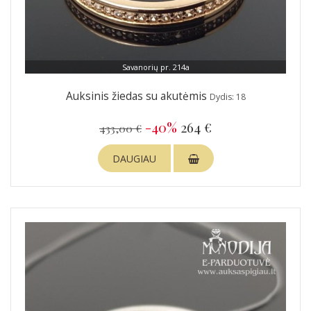
Savanorių pr. 214a
Auksinis žiedas su akutėmis
Dydis: 18
-40%
264 €
433,00 €
DAUGIAU