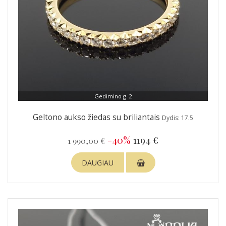
Gedimino g. 2
Geltono aukso žiedas su briliantais
Dydis: 17.5
-40%
1194 €
1 990,00 €
DAUGIAU