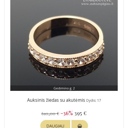
Gedimino g. 2
Auksinis žiedas su akutėmis
Dydis: 17
-36%
395 €
610,00 €
DAUGIAU