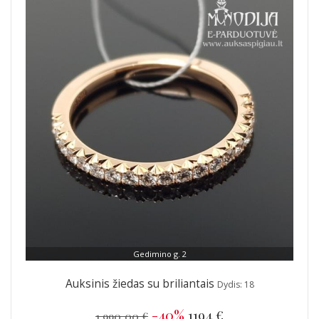
Gedimino g. 2
Auksinis žiedas su briliantais
Dydis: 18
-40%
1194 €
1 990,00 €