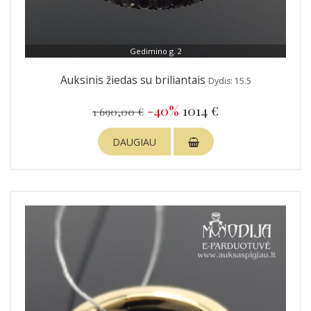
Gedimino g. 2
Auksinis žiedas su briliantais
Dydis: 15.5
-40%
1014 €
1 690,00 €
DAUGIAU