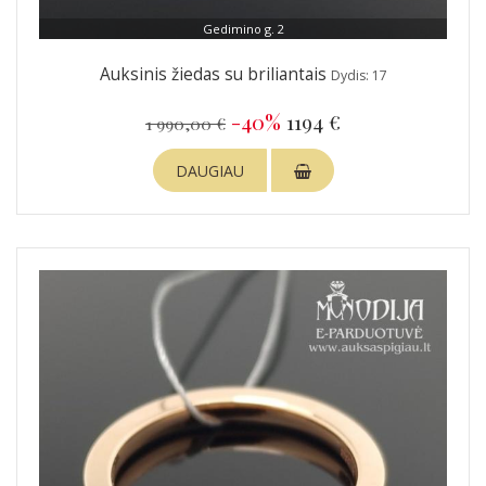
Gedimino g. 2
Auksinis žiedas su briliantais
Dydis: 17
-40%
1194 €
1 990,00 €
DAUGIAU