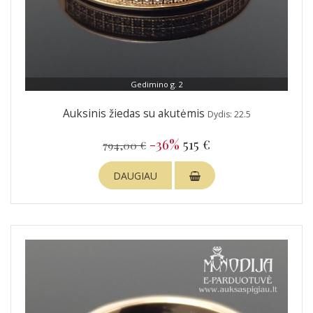
Gedimino g. 2
Auksinis žiedas su akutėmis
Dydis: 22.5
-36%
515 €
794,00 €
DAUGIAU