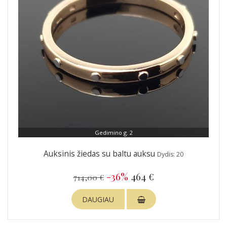
Gedimino g. 2
Auksinis žiedas su baltu auksu
Dydis: 20
-36%
464 €
714,00 €
DAUGIAU