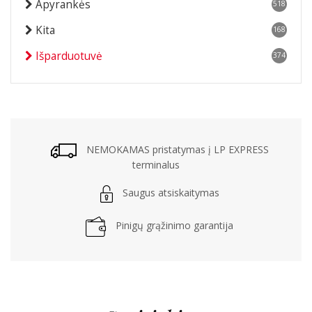
Apyrankės
518
Kita
168
Išparduotuvė
374
NEMOKAMAS pristatymas į LP EXPRESS
terminalus
Saugus atsiskaitymas
Pinigų grąžinimo garantija