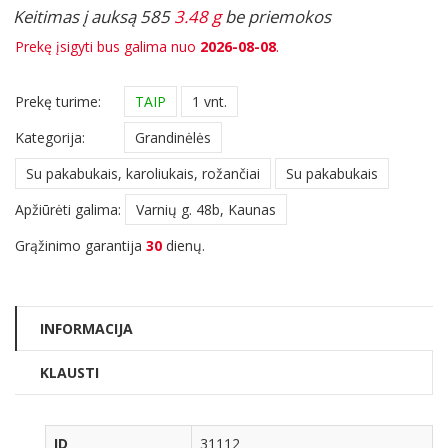
Keitimas į auksą 585
3.48 g
be priemokos
Prekę įsigyti bus galima nuo
2026-08-08
.
Prekę turime:
TAIP
1 vnt.
Kategorija:
Grandinėlės
Su pakabukais, karoliukais, rožančiai
Su pakabukais
Apžiūrėti galima:
Varnių g. 48b, Kaunas
Grąžinimo garantija
30
dienų.
INFORMACIJA
KLAUSTI
ID
31112