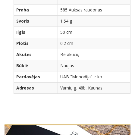
Praba
585 Auksas raudonas
Svoris
1.54 g
Ilgis
50 cm
Plotis
0.2 cm
Akutės
Be akučių
Būklė
Naujas
Pardavėjas
UAB "Monodija" ir ko
Adresas
Varnių g. 48b, Kaunas