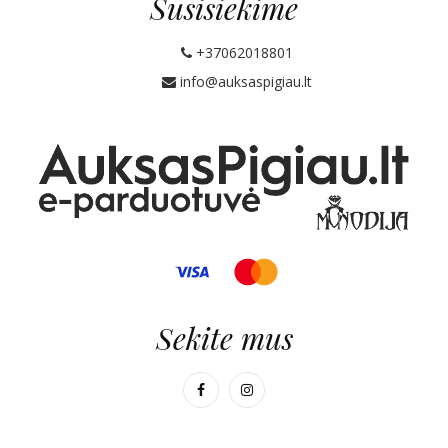
Susisiekime
+37062018801
info@auksaspigiau.lt
Sekite mus