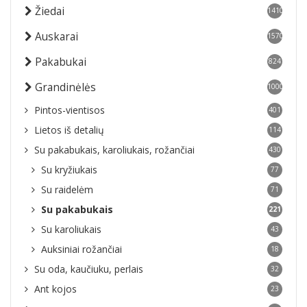
Žiedai
1410
Auskarai
1570
Pakabukai
824
Grandinėlės
1000
Pintos-vientisos
401
Lietos iš detalių
114
Su pakabukais, karoliukais, rožančiai
430
Su kryžiukais
77
Su raidelėm
71
Su pakabukais
221
Su karoliukais
43
Auksiniai rožančiai
18
Su oda, kaučiuku, perlais
32
Ant kojos
23