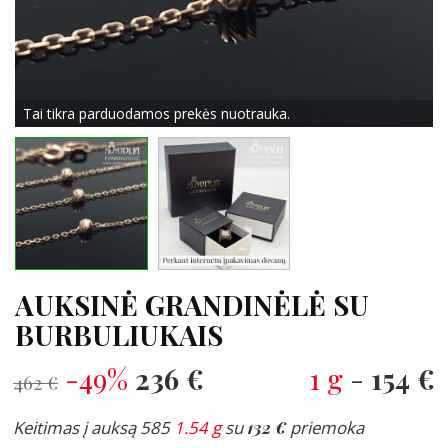
Tai tikra parduodamos prekės nuotrauka.
AUKSINĖ GRANDINĖLĖ SU
BURBULIUKAIS
-49%
236 €
1 g
-
154 €
462 €
Keitimas į auksą 585
1.54 g
su
132 €
priemoka