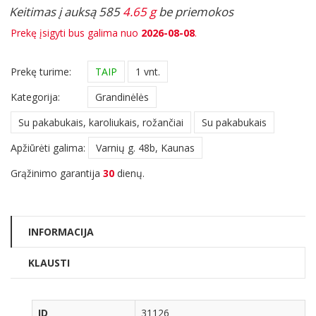
Keitimas į auksą 585
4.65 g
be priemokos
Prekę įsigyti bus galima nuo
2026-08-08
.
Prekę turime:
TAIP
1 vnt.
Kategorija:
Grandinėlės
Su pakabukais, karoliukais, rožančiai
Su pakabukais
Apžiūrėti galima:
Varnių g. 48b, Kaunas
Grąžinimo garantija
30
dienų.
INFORMACIJA
KLAUSTI
ID
31126