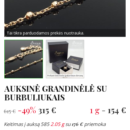
Tai tikra parduodamos prekės nuotrauka.
AUKSINĖ GRANDINĖLĖ SU
BURBULIUKAIS
-49%
315 €
1 g
-
154 €
615 €
Keitimas į auksą 585
2.05 g
su
176 €
priemoka