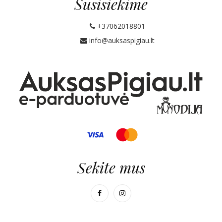
Susisiekime
+37062018801
info@auksaspigiau.lt
Sekite mus