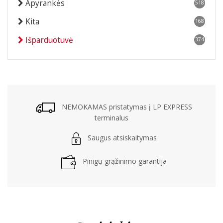
Apyrankės
518
Kita
168
Išparduotuvė
374
NEMOKAMAS pristatymas į LP EXPRESS
terminalus
Saugus atsiskaitymas
Pinigų grąžinimo garantija