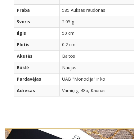
Praba
585 Auksas raudonas
Svoris
2.05 g
Ilgis
50 cm
Plotis
0.2 cm
Akutės
Baltos
Būklė
Naujas
Pardavėjas
UAB "Monodija" ir ko
Adresas
Varnių g. 48b, Kaunas