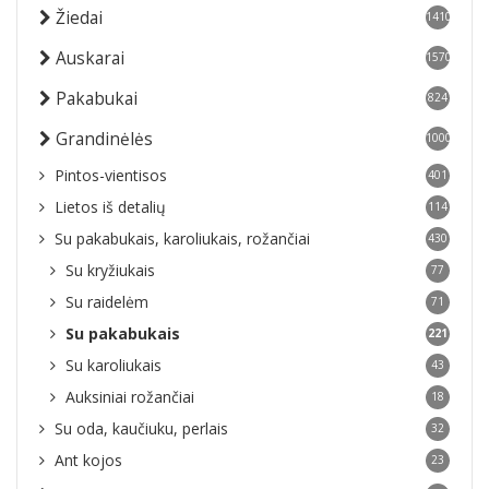
Žiedai
1410
Auskarai
1570
Pakabukai
824
Grandinėlės
1000
Pintos-vientisos
401
Lietos iš detalių
114
Su pakabukais, karoliukais, rožančiai
430
Su kryžiukais
77
Su raidelėm
71
Su pakabukais
221
Su karoliukais
43
Auksiniai rožančiai
18
Su oda, kaučiuku, perlais
32
Ant kojos
23