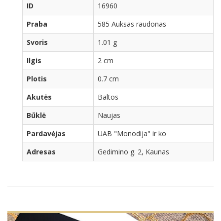
ID
16960
Praba
585 Auksas raudonas
Svoris
1.01 g
Ilgis
2 cm
Plotis
0.7 cm
Akutės
Baltos
Būklė
Naujas
Pardavėjas
UAB "Monodija" ir ko
Adresas
Gedimino g. 2, Kaunas