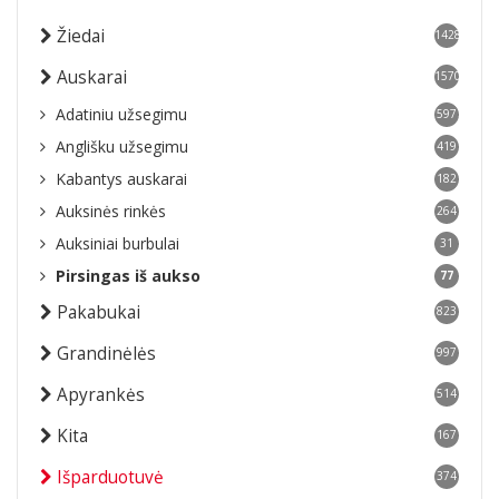
Žiedai
1428
Auskarai
1570
Adatiniu užsegimu
597
Anglišku užsegimu
419
Kabantys auskarai
182
Auksinės rinkės
264
Auksiniai burbulai
31
Pirsingas iš aukso
77
Pakabukai
823
Grandinėlės
997
Apyrankės
514
Kita
167
Išparduotuvė
374