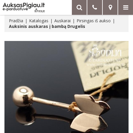
Pradžia
Katalogas
Auskarai
Pirsingas iš aukso
Auksinis auskaras į bambą Drugelis