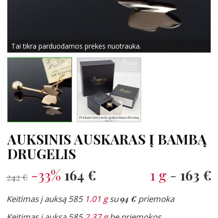
Tai tikra parduodamos prekės nuotrauka.
AUKSINIS AUSKARAS Į BAMBĄ
DRUGELIS
-33%
164 €
1 g
-
163 €
242 €
Keitimas į auksą 585
1.01 g
su
94 €
priemoka
Keitimas į auksą 585
2.37 g
be priemokos